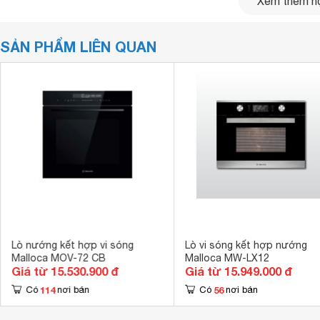
Xem thêm nộ
SẢN PHẨM LIÊN QUAN
Lò nướng kết hợp vi sóng
Lò vi sóng kết hợp nướng
Malloca MOV-72 CB
Malloca MW-LX12
Giá từ 15.530.900 đ
Giá từ 15.949.000 đ
114
56
Có
nơi bán
Có
nơi bán