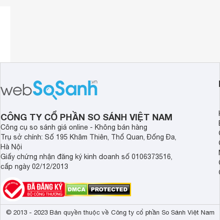
CÔNG TY CỔ PHẦN SO SÁNH VIỆT NAM
Công cụ so sánh giá online - Không bán hàng
Trụ sở chính: Số 195 Khâm Thiên, Thổ Quan, Đống Đa,
Hà Nội
Giấy chứng nhận đăng ký kinh doanh số 0106373516,
cấp ngày 02/12/2013
Dung tích lớn 70 lít – đáp ứng nhu cầu nấu nướng đ
Với dung tích 70 lít, lò nướng Malloca MOV-72 PYRO cho p
cùng lúc hoặc nướng các thực phẩm kích thước lớn như gà
© 2013 - 2023 Bản quyền thuộc về Công ty cổ phần So Sánh Việt Nam