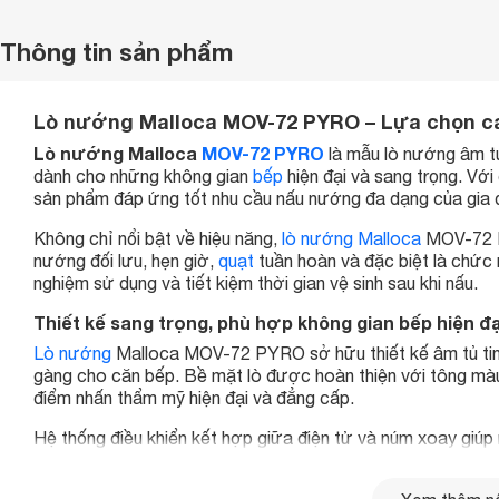
Thông tin sản phẩm
Lò nướng Malloca MOV-72 PYRO – Lựa chọn ca
Lò nướng Malloca
MOV-72 PYRO
là mẫu lò nướng âm t
dành cho những không gian
bếp
hiện đại và sang trọng. Với
sản phẩm đáp ứng tốt nhu cầu nấu nướng đa dạng của gia 
Không chỉ nổi bật về hiệu năng,
lò nướng Malloca
MOV-72 PY
nướng đối lưu, hẹn giờ,
quạt
tuần hoàn và đặc biệt là chức n
nghiệm sử dụng và tiết kiệm thời gian vệ sinh sau khi nấu.
Thiết kế sang trọng, phù hợp không gian bếp hiện đạ
Lò nướng
Malloca MOV-72 PYRO sở hữu thiết kế âm tủ tinh 
gàng cho căn bếp. Bề mặt lò được hoàn thiện với tông màu
điểm nhấn thẩm mỹ hiện đại và đẳng cấp.
Hệ thống điều khiển kết hợp giữa điện tử và núm xoay giúp
phù hợp chỉ trong vài bước đơn giản. Thiết kế này không ch
quan, phù hợp với nhiều đối tượng người dùng.