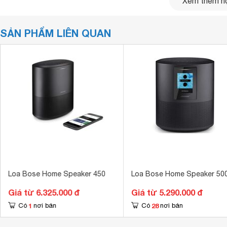
Xem thêm nộ
SẢN PHẨM LIÊN QUAN
Loa Bose Home Speaker 450
Loa Bose Home Speaker 50
Giá từ 6.325.000 đ
Giá từ 5.290.000 đ
1
28
Có
nơi bán
Có
nơi bán