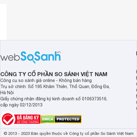
Thế hiện chất âm theo cách của bạn
Bose Home Speaker 300 có thể kết nối Wifi và cả Bluetoot
nhiều dịch vụ âm nhạc tích hợp như: Spotify, Amazon Musi
lớn nhất hiện nay. Hoặc chỉ đơn giản là phát nhạc từ
điện t
phát trên loa Bose Home 300.
CÔNG TY CỔ PHẦN SO SÁNH VIỆT NAM
Công cụ so sánh giá online - Không bán hàng
Trụ sở chính: Số 195 Khâm Thiên, Thổ Quan, Đống Đa,
Hà Nội
Giấy chứng nhận đăng ký kinh doanh số 0106373516,
cấp ngày 02/12/2013
© 2013 - 2023 Bản quyền thuộc về Công ty cổ phần So Sánh Việt Nam