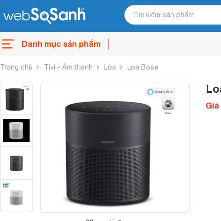
Danh mục sản phẩm
Trang chủ
Tivi - Âm thanh
Loa
Loa Bose
Lo
Giá 