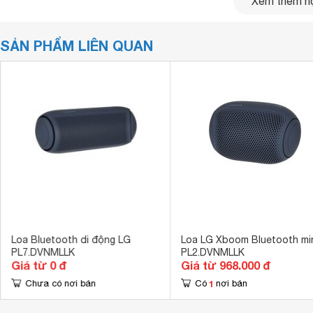
Xem thêm nộ
SẢN PHẨM LIÊN QUAN
Công nghệ Meridian Trải nghiệm âm thanh tuyệt đỉn
đến âm thanh chất lượng đẳng cấp. Mỗi lần bật nhạc, bạn
sắc phong phú.
Loa Bluetooth di động LG
Loa LG Xboom Bluetooth mi
PL7.DVNMLLK
PL2.DVNMLLK
Giá từ 0 đ
Giá từ 968.000 đ
1
Chưa có nơi bán
Có
nơi bán