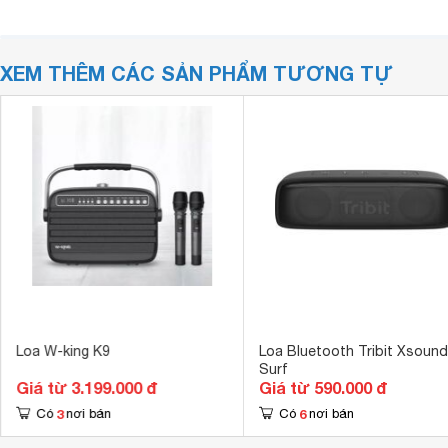
XEM THÊM CÁC SẢN PHẨM TƯƠNG TỰ
Loa W-king K9
Loa Bluetooth Tribit Xsound
Surf
Giá từ 3.199.000 đ
Giá từ 590.000 đ
3
6
Có
nơi bán
Có
nơi bán