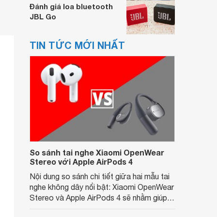
Đánh giá loa bluetooth
JBL Go
TIN TỨC MỚI NHẤT
So sánh tai nghe Xiaomi OpenWear
Stereo với Apple AirPods 4
Nội dung so sánh chi tiết giữa hai mẫu tai
nghe không dây nổi bật: Xiaomi OpenWear
Stereo và Apple AirPods 4 sẽ nhằm giúp
người dùng đưa ra lựa chọn phù hợp nhất