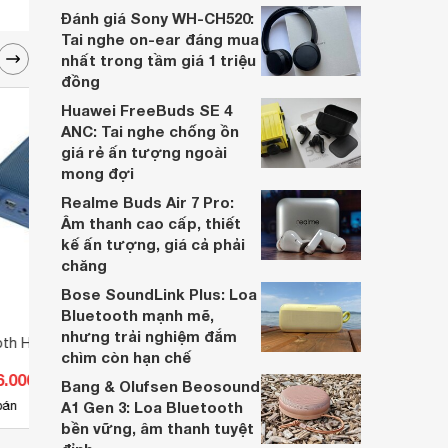
dựa trên nhu cầu và sở thích cá nhân. Cả
Đánh giá Sony WH-CH520:
hai đều là sản phẩm chất lượng cao,
Tai nghe on-ear đáng mua
nhưng hướng tới đối tượng khách hàng
nhất trong tầm giá 1 triệu
khác nhau.
đồng
Huawei FreeBuds SE 4
ANC: Tai nghe chống ồn
giá rẻ ấn tượng ngoài
mong đợi
Realme Buds Air 7 Pro:
Âm thanh cao cấp, thiết
kế ấn tượng, giá cả phải
chăng
Bose SoundLink Plus: Loa
Bluetooth mạnh mẽ,
nhưng trải nghiệm đắm
oth Hoco HC15
Loa Bluetooth Hoco BS51
Loa b
chìm còn hạn chế
6.000 đ
Giá từ 140.800 đ
Giá 
Bang & Olufsen Beosound
11
bán
A1 Gen 3: Loa Bluetooth
Có
nơi bán
Có
bền vững, âm thanh tuyệt