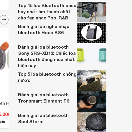
Top 15 loa Bluetooth bass
hay nhất âm thanh chất
cho fan nhạc Pop, R&B
Đánh giá loa nghe nhạc
bluetooth Hoco BS6
Đánh giá loa bluetooth
Sony SRS-XB13: Chiếc loa
bluetooth đáng mua nhất
hiện nay
Top 5 loa bluetooth chống
nước
Đánh giá loa bluetooth
Tronsmart Element T6
oth Hoco BS9
Loa Bluetooth Robot RB220
Loa b
5.000 đ
Giá từ 245.000 đ
Giá 
Đánh giá loa bluetooth
Soul Storm
3
bán
Có
nơi bán
Có