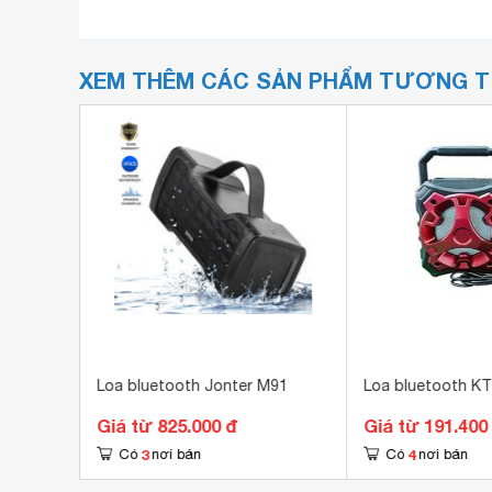
XEM THÊM CÁC SẢN PHẨM TƯƠNG 
S4
Loa bluetooth Jonter M91
Loa bluetooth K
Giá từ 825.000 đ
Giá từ 191.400
3
4
Có
nơi bán
Có
nơi bán