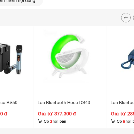
m thêm nội dung
đơn giản sau:
oco BS50
Loa Bluetooth Hoco DS43
Loa Blueto
00 đ
Giá từ 377.300 đ
Giá từ 28
3
9
Có
nơi bán
Có
nơi 
 bị có tên Cloud Fox BS7, bấm vào để kết nối.