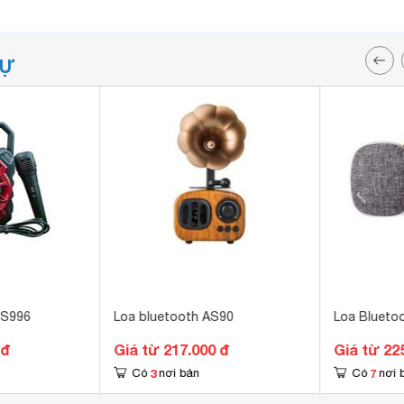
TỰ
TS996
Loa bluetooth AS90
Loa Blueto
 đ
Giá từ 217.000 đ
Giá từ 22
3
7
Có
nơi bán
Có
nơi 