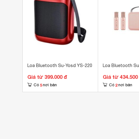
Kết nối khác
USB
Khoảng cách kết nối tối đa
10 
Kích thước loa chính
220
Khối lượng loa chính
2 k
d YS-223
Loa Bluetooth Su-Yosd YS-220
Loa Bluetooth S
Giá từ 399.000 đ
Giá từ 434.500
5
2
Có
nơi bán
Có
nơi bán