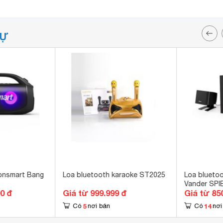
TỰ
onsmart Bang
Loa bluetooth karaoke ST2025
Loa blueto
Vander SPI
00 đ
Giá từ 999.999 đ
Giá từ 85
5
14
Có
nơi bán
Có
nơi