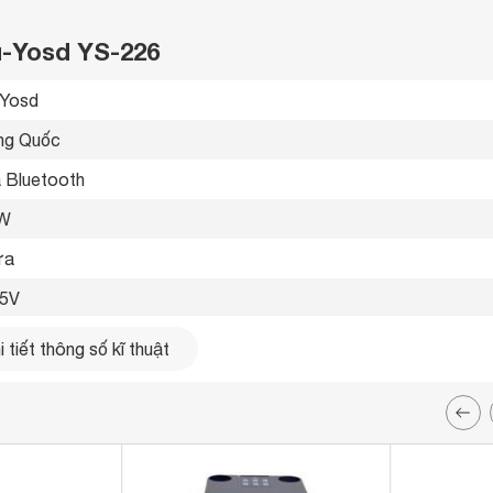
u-Yosd YS-226
Yosd 
ng Quốc 
 Bluetooth 
 W
a 
5V 
giờ 
 tiết thông số kĩ thuật
 bấm 
micro đi kèm 
etooth 