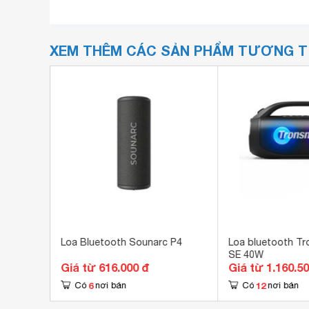
XEM THÊM CÁC SẢN PHẨM TƯƠNG 
n T3800-
Loa Bluetooth Sounarc P4
Loa bluetooth Tr
SE 40W
Giá từ 616.000 đ
Giá từ 1.160.5
6
12
Có
nơi bán
Có
nơi bán