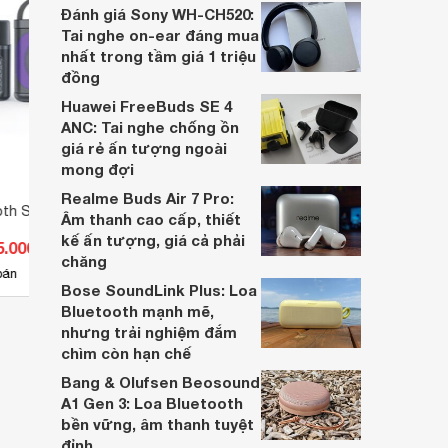
dựa trên nhu cầu và sở thích cá nhân. Cả
Đánh giá Sony WH-CH520:
hai đều là sản phẩm chất lượng cao,
Tai nghe on-ear đáng mua
nhưng hướng tới đối tượng khách hàng
nhất trong tầm giá 1 triệu
khác nhau.
đồng
Huawei FreeBuds SE 4
ANC: Tai nghe chống ồn
giá rẻ ấn tượng ngoài
mong đợi
Realme Buds Air 7 Pro:
oth Su-Yosd YS-307
Loa Bluetooth Su-Yosd YS-308
Loa 
Âm thanh cao cấp, thiết
102
kế ấn tượng, giá cả phải
5.000 đ
Giá từ 533.500 đ
Giá 
chăng
2
bán
Có
nơi bán
Có
Bose SoundLink Plus: Loa
Bluetooth mạnh mẽ,
nhưng trải nghiệm đắm
chìm còn hạn chế
Bang & Olufsen Beosound
A1 Gen 3: Loa Bluetooth
bền vững, âm thanh tuyệt
đỉnh