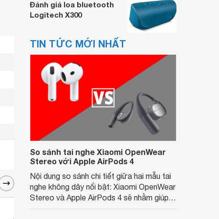
Đánh giá loa bluetooth
Logitech X300
TIN TỨC MỚI NHẤT
So sánh tai nghe Xiaomi OpenWear
Stereo với Apple AirPods 4
Nội dung so sánh chi tiết giữa hai mẫu tai
nghe không dây nổi bật: Xiaomi OpenWear
Stereo và Apple AirPods 4 sẽ nhằm giúp
người dùng đưa ra lựa chọn phù hợp nhất