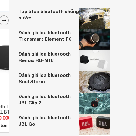
Sony SRS-XB13 - một mẫu loa được
nhiều người lựa chọn ngay trong bài viết.
Top 5 loa bluetooth chống
nước
Đánh giá loa bluetooth
Tronsmart Element T6
Đánh giá loa bluetooth
Remax RB-M18
Đánh giá loa bluetooth
Soul Storm
Đánh giá loa bluetooth
JBL Clip 2
oth Thonet and
Loa Bluetooth GIPCO G303U
Loa B
EL BT
0.000 đ
Đánh giá loa bluetooth
Giá từ 850.000 đ
Giá 
JBL Go
4
 bán
Có
nơi bán
Có