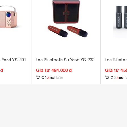
, TF, AUX 
m
 × 130 × 160 mm
g
u-Yosd YS-301
Loa Bluetooth Su Yosd YS-232
Loa Blueto
 đ
Giá từ 484.000 đ
Giá từ 45
3
3
Có
nơi bán
Có
nơi 