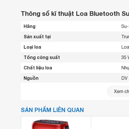
Thông số kĩ thuật Loa Bluetooth S
Hãng
Su-
Sản xuất tại
Tru
Loại loa
Loa
Tổng công suất
35
Chất liệu loa
Nhự
Nguồn
DV 
Thời gian sử dụng
1.5 
Xem chi
Phím điều khiển
Nút
SẢN PHẨM LIÊN QUAN
Tiện ích
Có 
Kết nối không dây
Blu