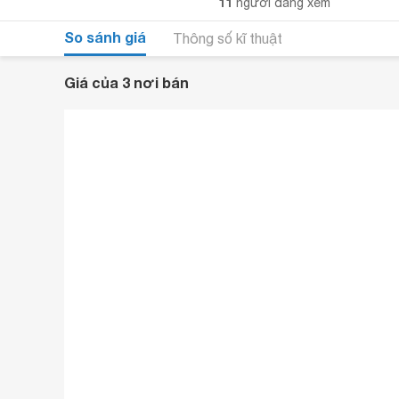
11
người đang xem
So sánh giá
Thông số kĩ thuật
Giá của 3 nơi bán