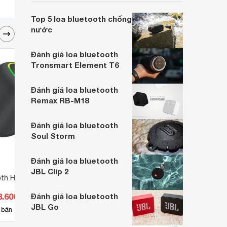
Sony SRS-XB13 - một mẫu loa được
nhiều người lựa chọn ngay trong bài viết.
Top 5 loa bluetooth chống
nước
Đánh giá loa bluetooth
Tronsmart Element T6
Đánh giá loa bluetooth
Remax RB-M18
Đánh giá loa bluetooth
Soul Storm
Đánh giá loa bluetooth
JBL Clip 2
oth Hoco HC14
Loa Bluetooth Hoco BS48
Loa b
8.600 đ
Đánh giá loa bluetooth
Giá từ 228.800 đ
Giá 
JBL Go
6
 bán
Có
nơi bán
Có