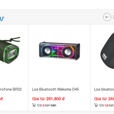
TỰ
orofone BR32
Loa Bluetooth Wekome D45
Loa blueto
 đ
Giá từ 261.800 đ
Giá từ 24
5
16
Có
nơi bán
Có
nơi