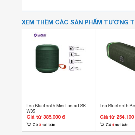
XEM THÊM CÁC SẢN PHẨM TƯƠNG 
LED-905
Loa Bluetooth Mini Lanex LSK-
Loa Bluetooth B
W05
Giá từ 385.000 đ
Giá từ 254.100
3
4
Có
nơi bán
Có
nơi bán