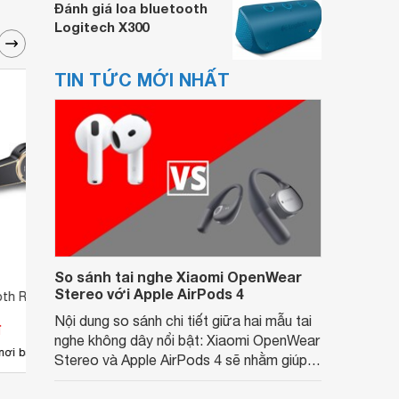
Đánh giá loa bluetooth
Logitech X300
TIN TỨC MỚI NHẤT
So sánh tai nghe Xiaomi OpenWear
Stereo với Apple AirPods 4
oth RE0400
Loa Bluetooth WS100
Loa 
Nội dung so sánh chi tiết giữa hai mẫu tai
đ
Giá từ 0 đ
Giá 
nghe không dây nổi bật: Xiaomi OpenWear
nơi bán
Chưa có nơi bán
Có
Stereo và Apple AirPods 4 sẽ nhằm giúp
người dùng đưa ra lựa chọn phù hợp nhất