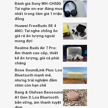
dựa trên nhu cầu và sở thích cá nhân. Cả
Đánh giá Sony WH-CH520:
hai đều là sản phẩm chất lượng cao,
Tai nghe on-ear đáng mua
nhưng hướng tới đối tượng khách hàng
nhất trong tầm giá 1 triệu
khác nhau.
đồng
Huawei FreeBuds SE 4
ANC: Tai nghe chống ồn
giá rẻ ấn tượng ngoài
mong đợi
Realme Buds Air 7 Pro:
Âm thanh cao cấp, thiết
kế ấn tượng, giá cả phải
chăng
Bose SoundLink Plus: Loa
Bluetooth mạnh mẽ,
nhưng trải nghiệm đắm
chìm còn hạn chế
Bang & Olufsen Beosound
A1 Gen 3: Loa Bluetooth
bền vững, âm thanh tuyệt
đỉnh