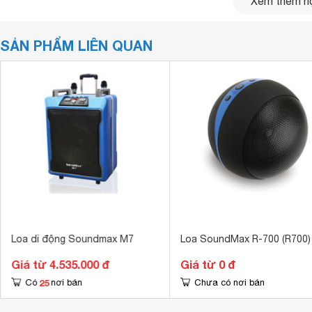
Xem thêm nộ
SẢN PHẨM LIÊN QUAN
Loa di động Soundmax M7
Loa SoundMax R-700 (R700)
R-800 sở hữu kiểu dáng trụ tròn với 2 đầu trang bị
đệm
cao
ngang sử dụng tùy thích.
Giá từ 4.535.000 đ
Giá từ 0 đ
25
Có
nơi bán
Chưa có nơi bán