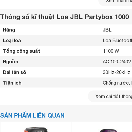
Xem thêm nộ
Thông số kĩ thuật Loa JBL Partybox 1000
Hãng
JBL 
Loại loa
Loa Bluetoot
Tổng công suất
1100 W
Nguồn
AC 100-240V
Dải tần số
30Hz-20kHz 
Tiện ích
Chống nước, 
Kết nối không dây
Bluetooth 4.2
Xem chi tiết thông
Kết nối khác
AUX, RCA, U
SẢN PHẨM LIÊN QUAN
Khoảng cách kết nối tối đa
10 m
Kích thước loa chính
397 x 1050 x