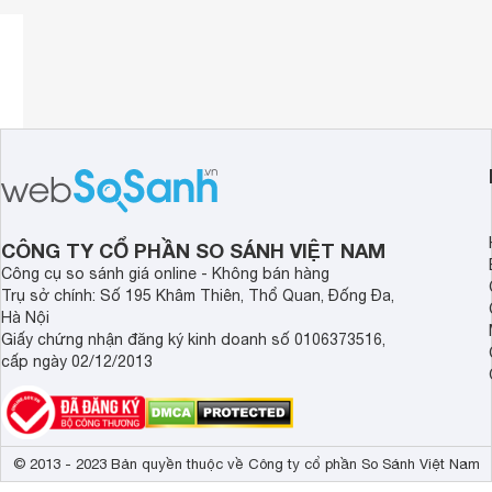
Với việc trang bị hai màng loa dynamic kích thước 2,25 inch
thực với dải bass nội lực, âm thanh chi tiết.
CÔNG TY CỔ PHẦN SO SÁNH VIỆT NAM
Công cụ so sánh giá online - Không bán hàng
Trụ sở chính: Số 195 Khâm Thiên, Thổ Quan, Đống Đa,
Hà Nội
Giấy chứng nhận đăng ký kinh doanh số 0106373516,
cấp ngày 02/12/2013
© 2013 - 2023 Bản quyền thuộc về Công ty cổ phần So Sánh Việt Nam