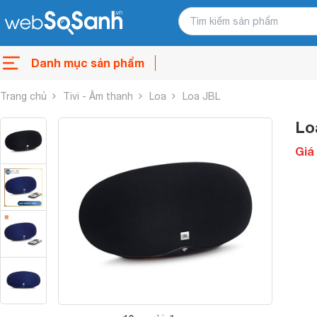
Danh mục sản phẩm
Trang chủ
Tivi - Âm thanh
Loa
Loa JBL
Lo
Giá 