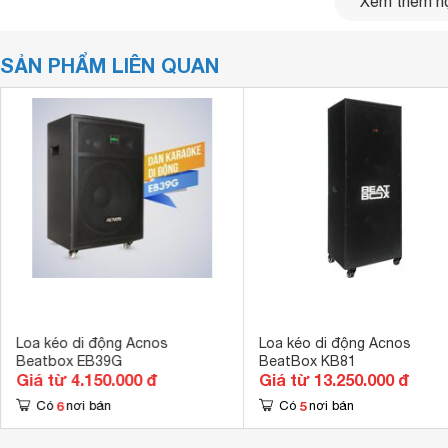
Xem thêm nộ
SẢN PHẨM LIÊN QUAN
Loa kéo
Acnos KB39L
Thiết kế cơ động, cứng cáp
Acnos KB39L có thiết kế dạng
vali
với kích thước nhỏ gọn 
đến các sự kiện ngoài trời. Thiết kế này cũng tạo nên điểm
Loa kéo di động Acnos
Loa kéo di động Acnos
dụng. Thân loa sử dụng màu đen làm chủ đạo và phần viề
Beatbox EB39G
BeatBox KB81
một diện mạo cứng cáp, hiện đại phù hợp với nhiều phong các
Giá từ 4.150.000 đ
Giá từ 13.250.000 đ
6
5
Có
nơi bán
Có
nơi bán