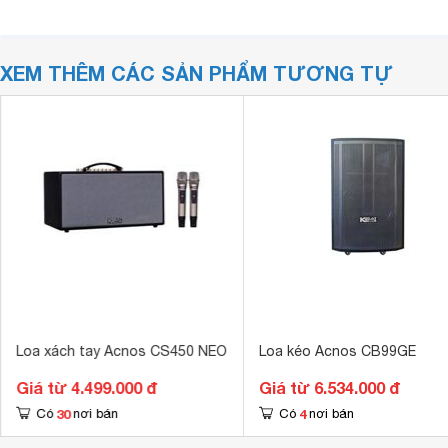
XEM THÊM CÁC SẢN PHẨM TƯƠNG TỰ
Loa xách tay Acnos CS450 NEO
Loa kéo Acnos CB99GE
Giá từ 4.499.000 đ
Giá từ 6.534.000 đ
30
4
Có
nơi bán
Có
nơi bán