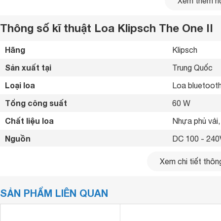
Xem thêm nộ
Thông số kĩ thuật Loa Klipsch The One II
Hãng
Klipsch 
Sản xuất tại
Trung Quốc 
Loại loa
Loa bluetooth
Tổng công suất
60 W
Chất liệu loa
Nhựa phủ vải,
Nguồn
DC 100 - 240
Dải tần số
56Hz-20kHz 
Xem chi tiết thông
Thay đổi nguồn
Phím điều khiển
Bật/Tắt nguồn
SẢN PHẨM LIÊN QUAN
Tăng/giảm âm
Bộ
loa
thùng Klipsch The One II Walnut
Kết nối không dây
Bluetooth 
Thiết kế hoài cổ sang trọng và cao cấp