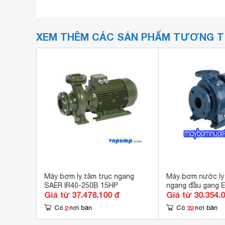
XEM THÊM CÁC SẢN PHẨM TƯƠNG 
PZ7
Máy bơm ly tâm trục ngang
Máy bơm nước ly 
SAER IR40-250B 15HP
ngang đầu gang E
Giá từ 37.478.100 đ
Giá từ 30.354.
160/11 15HP
2
32
Có
nơi bán
Có
nơi bán