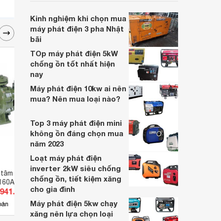
nhu cầu kinh doanh của các gia đình hay
các công ty.
Kinh nghiệm khi chọn mua
máy phát điện 3 pha Nhật
bãi
TOp máy phát điện 5kW
chống ồn tốt nhất hiện
nay
Máy phát điện 10kw ai nên
mua? Nên mua loại nào?
Top 3 máy phát điện mini
không ồn đáng chọn mua
năm 2023
Loạt máy phát điện
inverter 2kW siêu chống
 tâm trục ngang
Máy bơm ly tâm trục đứng đa
Máy 
chống ồn, tiết kiệm xăng
160A 20HP
tầng cánh Ebara EVMSG3
CDLF 
cho gia đình
.941.500 đ
Giá từ 36.300.000 đ
Giá 
25F5/3.0 - 4HP
Máy phát điện 5kw chạy
4
bán
Có
nơi bán
Có
xăng nên lựa chọn loại