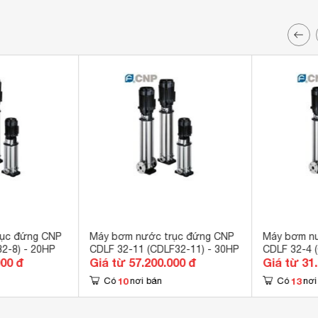
rục đứng CNP
Máy bơm nước trục đứng CNP
Máy bơm n
2-8) - 20HP
CDLF 32-11 (CDLF32-11) - 30HP
CDLF 32-4 
000 đ
Giá từ 57.200.000 đ
Giá từ 31
10
13
Có
nơi bán
Có
nơi