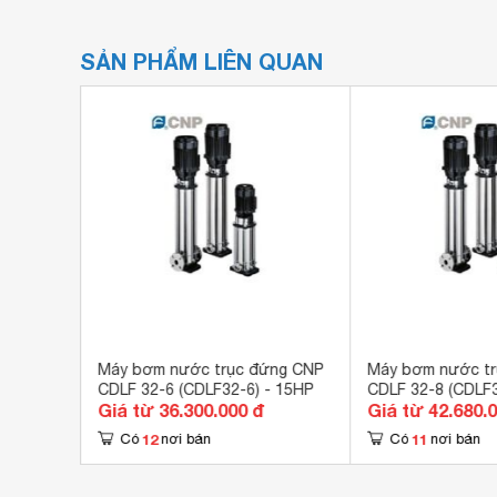
SẢN PHẨM LIÊN QUAN
P
Máy bơm nước trục đứng CNP
Máy bơm nước t
) - 25HP
CDLF 32-6 (CDLF32-6) - 15HP
CDLF 32-8 (CDLF3
Giá từ 36.300.000 đ
Giá từ 42.680.
12
11
Có
nơi bán
Có
nơi bán