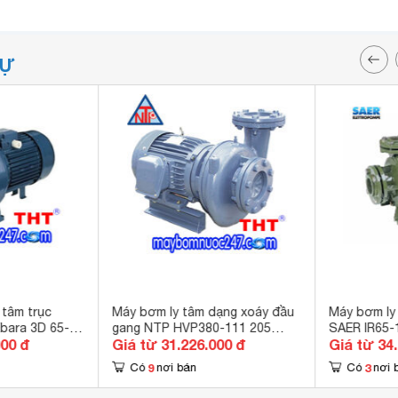
TỰ
tâm trục
Máy bơm ly tâm dạng xoáy đầu
Máy bơm ly
bara 3D 65-
gang NTP HVP380-111 205
SAER IR65-
000 đ
Giá từ 31.226.000 đ
Giá từ 34
15HP
9
3
Có
nơi bán
Có
nơi 