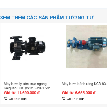
XEM THÊM CÁC SẢN PHẨM TƯƠNG TỰ
Máy bơm ly tâm trục ngang
Máy bơm bánh răng KCB 83.
Kaiquan 50KQW12.5-20-1.5/2
Giá từ 11.690.000 đ
Giá từ 6.655.000 đ
8
5
Có
nơi bán
Có
nơi bán