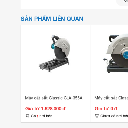
Xe
SẢN PHẨM LIÊN QUAN
LA-
Máy cắt sắt Classic CLA-356A
Máy cắt sắt Clas
Giá từ 1.628.000 đ
Giá từ 0 đ
1
Có
nơi bán
Chưa có nơi bá