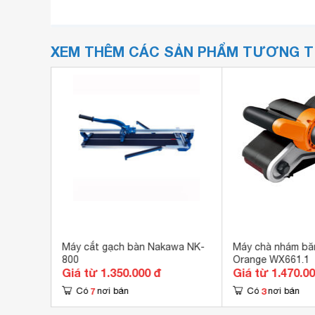
XEM THÊM CÁC SẢN PHẨM TƯƠNG 
 DCA
Máy cắt gạch bàn Nakawa NK-
Máy chà nhám bă
800
Orange WX661.1
Giá từ 1.350.000 đ
Giá từ 1.470.0
7
3
Có
nơi bán
Có
nơi bán