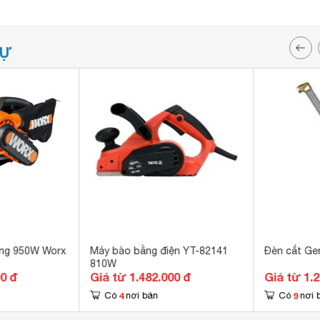
TỰ
ng 950W Worx
Máy bào bằng điện YT-82141
Đèn cắt Ge
810W
00 đ
Giá từ 1.482.000 đ
Giá từ 1.
4
9
Có
nơi bán
Có
nơi 