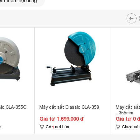
m thêm nội dung
sic CLA-355C
Máy cắt sắt Classic CLA-358
Máy cắt sắ
- 355mm
Giá từ 1.699.000 đ
Giá từ 0 
1
n
Có
nơi bán
Chưa có 