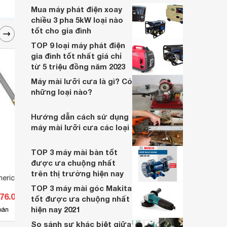
Mua máy phát điện xoay
chiều 3 pha 5kW loại nào
tốt cho gia đình
TOP 9 loại máy phát điện
gia đình tốt nhất giá chỉ
từ 5 triệu đồng năm 2023
Máy mài lưỡi cưa là gì? Có
những loại nào?
Hướng dẫn cách sử dụng
máy mài lưỡi cưa các loại
TOP 3 máy mài bàn tốt
được ưa chuộng nhất
trên thị trường hiện nay
nerico D-363-CT
Máy mài 2 đá 600W Benyu
Máy c
BY8608
MT98
TOP 3 máy mài góc Makita
276.000 đ
Giá từ 1.500.000 đ
Giá 
tốt được ưa chuộng nhất
hiện nay 2021
3
bán
Có
nơi bán
Có
So sánh sự khác biệt giữa