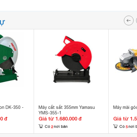
TỰ
on DK-350 -
Máy cắt sắt 355mm Yamasu
Máy mài gó
YMS-355-1
00 đ
Giá từ 1.680.000 đ
Giá từ 1.
2
5
Có
nơi bán
Có
nơi 