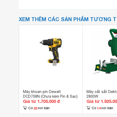
XEM THÊM CÁC SẢN PHẨM TƯƠNG 
P-7311
Máy khoan pin Dewalt
Máy cắt sắt Dekt
DCD708N (Chưa kèm Pin & Sạc)
2800W
Giá từ 1.705.000 đ
Giá từ 1.925.0
22
14
Có
nơi bán
Có
nơi bán