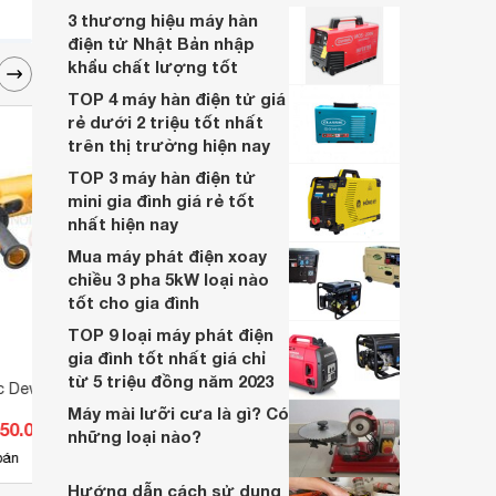
3 thương hiệu máy hàn
điện tử Nhật Bản nhập
khẩu chất lượng tốt
TOP 4 máy hàn điện tử giá
rẻ dưới 2 triệu tốt nhất
trên thị trường hiện nay
TOP 3 máy hàn điện tử
mini gia đình giá rẻ tốt
nhất hiện nay
Mua máy phát điện xoay
chiều 3 pha 5kW loại nào
tốt cho gia đình
TOP 9 loại máy phát điện
gia đình tốt nhất giá chỉ
từ 5 triệu đồng năm 2023
c Dewalt DW824
Máy cưa xích TPC 5016 2050W
Máy m
Máy mài lưỡi cưa là gì? Có
550.000 đ
Giá từ 1.650.000 đ
Giá 
những loại nào?
3
bán
Có
nơi bán
Có
Hướng dẫn cách sử dụng