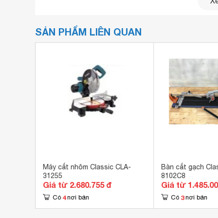
Xe
SẢN PHẨM LIÊN QUAN
A 357
Máy cắt nhôm Classic CLA-
Bàn cắt gạch Cla
31255
8102C8
Công suất hoạt động mạnh mẽ 1.500W cho đường
Giá từ 2.680.755 đ
Giá từ 1.485.0
4
3
Có
nơi bán
Có
nơi bán
Máy cắt nhôm Classic có lưỡi cắt với đường kí
Với công suất hoạt động 1.500W cùng tốc độ khô