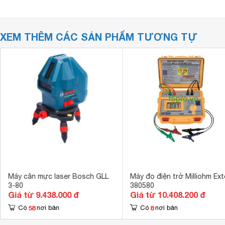
XEM THÊM CÁC SẢN PHẨM TƯƠNG TỰ
Máy cân mực laser Bosch GLL
Máy đo điện trở Milliohm Ex
3-80
380580
Giá từ 9.438.000 đ
Giá từ 10.408.200 đ
58
8
Có
nơi bán
Có
nơi bán