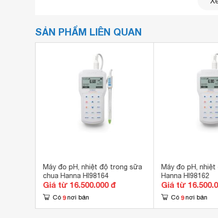
Xe
SẢN PHẨM LIÊN QUAN
độ để
Máy đo pH, nhiệt độ trong sữa
Máy đo pH, nhiệt
chua Hanna HI98164
Hanna HI98162
Giá từ 16.500.000 đ
Giá từ 16.500.
9
9
Có
nơi bán
Có
nơi bán