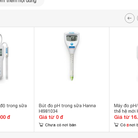
m thêm nội dung
 độ trong sữa
Bút đo pH trong sữa Hanna
Máy đo pH/n
HI981034
thế hệ mới
000 đ
Giá từ 0 đ
Giá từ 16
8
Chưa có nơi bán
Có
nơi 