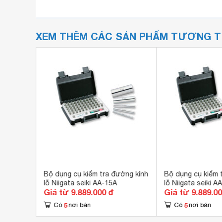
XEM THÊM CÁC SẢN PHẨM TƯƠNG 
ars TM-
Bộ dụng cụ kiểm tra đường kính
Bộ dụng cụ kiểm 
lỗ Niigata seiki AA-15A
lỗ Niigata seiki A
Giá từ 9.889.000 đ
Giá từ 9.889.0
5
5
Có
nơi bán
Có
nơi bán