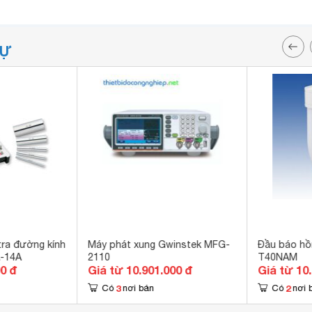
TỰ
tra đường kính
Máy phát xung Gwinstek MFG-
Đầu báo hồ
A-14A
2110
T40NAM
00 đ
Giá từ 10.901.000 đ
Giá từ 10
3
2
Có
nơi bán
Có
nơi 