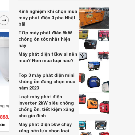
nhu cầu kinh doanh của các gia đình hay
các công ty.
Kinh nghiệm khi chọn mua
máy phát điện 3 pha Nhật
bãi
TOp máy phát điện 5kW
chống ồn tốt nhất hiện
nay
Máy phát điện 10kw ai nên
mua? Nên mua loại nào?
Top 3 máy phát điện mini
không ồn đáng chọn mua
năm 2023
Loạt máy phát điện
inverter 2kW siêu chống
ng ngoại TAKEX PIR-
Máy cân mực laser xanh Leica
Máy đ
chống ồn, tiết kiệm xăng
Lino L2G
Hanna
cho gia đình
.888.878 đ
Giá từ 8.228.000 đ
Giá 
Máy phát điện 5kw chạy
4
bán
Có
nơi bán
Có
xăng nên lựa chọn loại