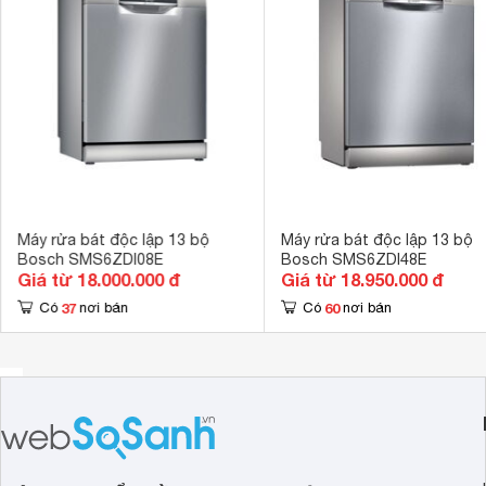
Hẹn giờ rửa
1-24h 
Máy rửa bát độc lập 13 bộ
Máy rửa bát độc lập 13 bộ
Bosch SMS6ZDI08E
Bosch SMS6ZDI48E
Giá từ 18.000.000 đ
Giá từ 18.950.000 đ
2. Khoang rửa rộng rãi, linh hoạt
37
60
Có
nơi bán
Có
nơi bán
Máy rửa bát độc lập
13 bộ Bosch SMS4ECI14E có thiết kế 
dao kéo. Khay trên có thể điều chỉnh chiều cao linh hoạt,
dưới. Ngoài ra, khay còn có giá đỡ bên phải, giúp cố định 
chén nhỏ.
Khay dưới và khay trên đều được trang bị các thanh giá đỡ
chỉnh không gian theo nhu cầu. Với dung tích rửa 13 bộ ché
sạch hiệu quả số lượng chén bát dùng trong 3-4 bữa ăn.