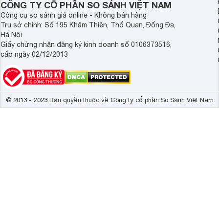
CÔNG TY CỔ PHẦN SO SÁNH VIỆT NAM
3. Công nghệ rửa sấy hiện đại
Công cụ so sánh giá online - Không bán hàng
Máy rửa bát độc lập Bosch SMS4ECI14E được tích hợp nhiề
Trụ sở chính: Số 195 Khâm Thiên, Thổ Quan, Đống Đa,
làm sạch tối ưu. Công nghệ phun rửa nước nóng Hygiene Plus
Hà Nội
bảo vệ sinh an toàn cho chén bát.
Giấy chứng nhận đăng ký kinh doanh số 0106373516,
cấp ngày 02/12/2013
Công nghệ trao đổi nhiệt Heat Exchanger bảo vệ đồ dùng sàn
khô. Công nghệ Dosage Assistant tối ưu hóa quá trình sử d
Công nghệ SpeedPerfect Plus tiết kiệm thời gian rửa lên đ
Automatic Programme tự động điều chỉnh nhiệt độ và lượn
© 2013 - 2023 Bản quyền thuộc về Công ty cổ phần So Sánh Việt Nam
tiết kiệm điện và nước hiệu quả.
Công nghệ sấy EfficientDry loại bỏ lượng nước còn đọng nh
kết hợp với tính năng tự động mở cửa, hiệu quả làm khô 