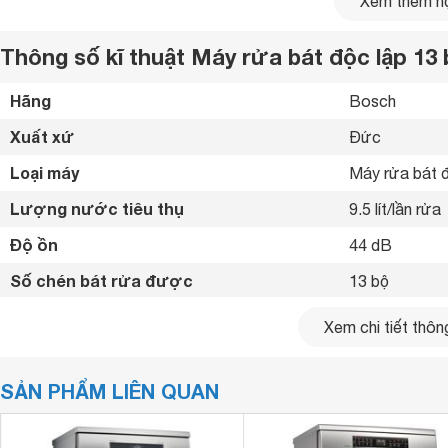
Xem thêm nộ
Thông số kĩ thuật Máy rửa bát độc lập 
Hãng
Bosch 
Xuất xứ
Đức 
Loại máy
Máy rửa bát đ
Lượng nước tiêu thụ
9.5 lít/lần rửa
Độ ồn
44 dB
Số chén bát rửa được
13 bộ
Chất liệu cửa
Inox 
Xem chi tiết thông
Bảng điều khiển
Nút nhấn 
SẢN PHẨM LIÊN QUAN
Công nghệ rửa
Công nghệ tra
Tính năng an toàn
Aquastop - tự