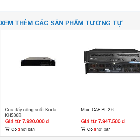
XEM THÊM CÁC SẢN PHẨM TƯƠNG TỰ
Cục đẩy công suất Koda
Main CAF PL 2.6
KH500B
Giá từ 7.920.000 đ
Giá từ 7.947.500 đ
3
6
Có
nơi bán
Có
nơi bán