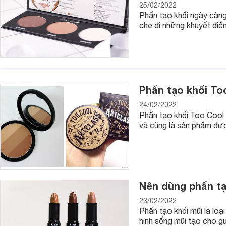
25/02/2022
Tiếp đến cần chọn màu theo phong cách trang điểm mà bạn 
Phấn tạo khối ngày càng
trong thật tự nhiên thì nên chọn nhũ có màu tươi sáng, nhẹ 
che đi những khuyết điể
Trang điểm kiểu Tây thì nên chọn nhũ màu nổi bật hơn như 
đồng và hài hòa với “bộ cánh” đang mang.
Một lưu ý đó là không nên đánh nhũ mắt quá đậm và chọn mà
Phấn tạo khối To
24/02/2022
Phấn tạo khối Too Cool 
và cũng là sản phẩm đượ
Nên dùng phấn tạ
23/02/2022
Phấn tạo khối mũi là loạ
hình sống mũi tạo cho g