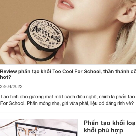
Review phấn tạo khối Too Cool For School, thần thánh 
hot?
23/04/2022
Tạo hình cho gương mặt một cách điệu nghệ, chính là phấn tạo
For School. Phấn mỏng nhẹ, giá vừa phải, liệu có đáng rinh về?
Đầu tiên, cơ bản nhất đó là các bạn phải đánh nhũ mắt kim 
Phấn tạo khối lo
chuyên dụng để đánh nhũ hoặc có thể tận dụng ngón tay để 
nhạt dần từ vùng mí lên bầu mắt và ra hốc mắt hoặc tán đậm 
khối phù hợp