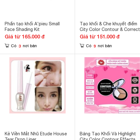
Phấn tạo khối A'pieu Small
Tạo khối & Che khuyết điểm
Face Shading Kit
City Color Contour & Correct
Cream Palette
Giá từ 165.000 đ
Giá từ 151.000 đ
3
9
Có
nơi bán
Có
nơi bán
Kẻ Viền Mắt Nhũ Etude House
Bảng Tạo Khối Và Highlight
Tear Drop Liner
City Color Contour Effects