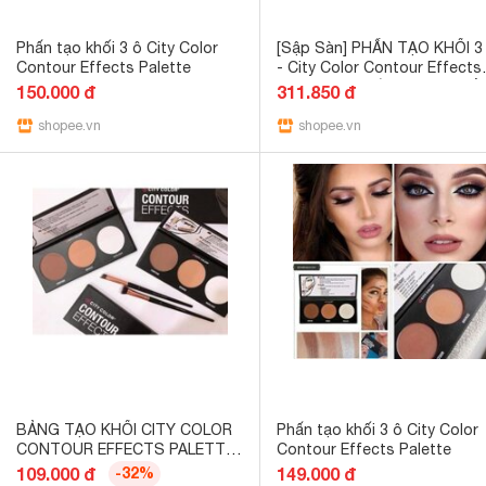
Phấn tạo khối 3 ô City Color
[Sập Sàn] PHẤN TẠO KHỐI 3
Contour Effects Palette
- City Color Contour Effects
Palette cao cấp [ hàng chuẩ
150.000 đ
311.850 đ
EU ] - G004
shopee.vn
shopee.vn
BẢNG TẠO KHỐI CITY COLOR
Phấn tạo khối 3 ô City Color
CONTOUR EFFECTS PALETTE
Contour Effects Palette
3 ô
109.000 đ
-32%
149.000 đ