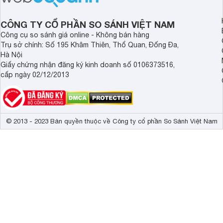
CÔNG TY CỔ PHẦN SO SÁNH VIỆT NAM
Công cụ so sánh giá online - Không bán hàng
Trụ sở chính: Số 195 Khâm Thiên, Thổ Quan, Đống Đa,
Hà Nội
Đánh phấn tạo khối cần đánh vào những vùng nhận ánh sáng t
Giấy chứng nhận đăng ký kinh doanh số 0106373516,
những đường nhẹ nhàng lên phía trên đỉnh đầu, phần xương 
cấp ngày 02/12/2013
Quá trình tán phấn cần tán đúng cách, đảm bảo không quá dà
Một vài lời khuyên cho bạn khi đánh phấn khổi đó là nên hóp
gương mặt.
© 2013 - 2023 Bản quyền thuộc về Công ty cổ phần So Sánh Việt Nam
Không nên chấm quá nhiều phấn lên đầu cọ cùng một lúc. Khi
Chọn phấn cần chọn màu phù hợp với da và không nên chọn 
Hãy vệ sinh cọ thường xuyên để cọ luôn sạch sẽ.
Những chia sẻ về cách chọn lựa và sử dụng nhũ cũng như phấ
mua mỹ phẩm trang điểm. Điều này phần nào giúp bạn hoàn 
up ấn tượng, giúp bản thân tự tin và thu hút được đối phươ