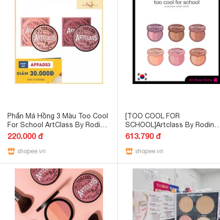
Phấn Má Hồng 3 Màu Too Cool
[TOO COOL FOR
For School ArtClass By Rodin
SCHOOL]Artclass By Rodin
Blusher 9.5g
Blusher 6colors, Artclass By
220.000 đ
613.790 đ
Rodin Blusher 6 màu
shopee.vn
shopee.vn