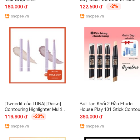
180.000 đ
122.500 đ
-2%
shopee.vn
shopee.vn
[Twoedit của LUNA] [Daiso]
Bút tạo Khối 2 Đầu Etude
Contouring Highlighter Multi
House Play 101 Stick Contou
Stick 2 loại
Duo
119.900 đ
-20%
360.000 đ
shopee.vn
shopee.vn