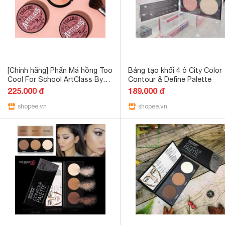
[Chính hãng] Phấn Má hồng Too
Bảng tạo khối 4 ô City Color
Cool For School ArtClass By
Contour & Define Palette
Rodin Blusher
225.000 đ
189.000 đ
shopee.vn
shopee.vn