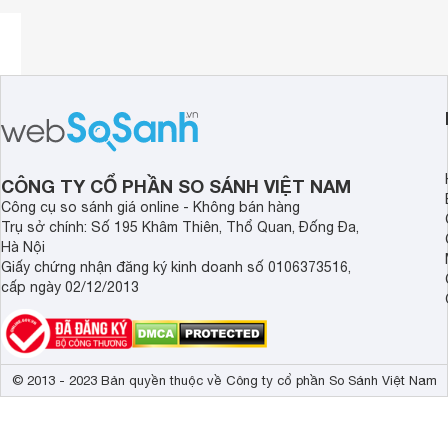
Ống kính Olympus M.Zuiko Digital ED 12mm F2
có hệ t
lặng tập trung ngay cả khi theo dõi một đối tượng trong vid
thông qua một chiếc nhẫn đính trên thân ống kính có tính 
CÔNG TY CỔ PHẦN SO SÁNH VIỆT NAM
Công cụ so sánh giá online - Không bán hàng
Trụ sở chính: Số 195 Khâm Thiên, Thổ Quan, Đống Đa,
Hà Nội
Giấy chứng nhận đăng ký kinh doanh số 0106373516,
cấp ngày 02/12/2013
© 2013 - 2023 Bản quyền thuộc về Công ty cổ phần So Sánh Việt Nam