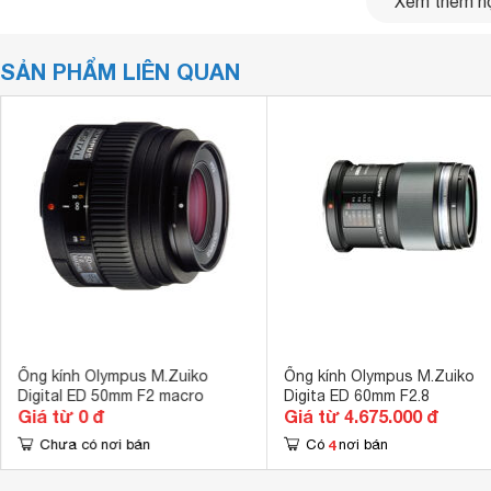
Xem thêm nộ
SẢN PHẨM LIÊN QUAN
Thiết kế cao cấp
Ống kính Olympus M.Zuiko
Ống kính Olympus M.Zuiko
Digital ED 50mm F2 macro
Digita ED 60mm F2.8
Thân ống kính được chế tạo bằng kim loại cao cấp nhưng 
Giá từ 0 đ
Giá từ 4.675.000 đ
nét mạnh mẽ. Chiều dài vật lý của ống kính vẫn không đổi b
4
Chưa có nơi bán
Có
nơi bán
nội bộ IF khiến nó giảm thiểu chiều dài cũng như khối lượn
Hệ thống lấy nét tự động yên tĩnh