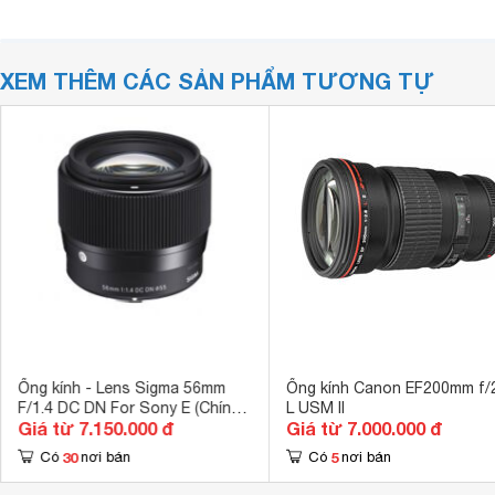
XEM THÊM CÁC SẢN PHẨM TƯƠNG TỰ
Ống kính - Lens Sigma 56mm
Ống kính Canon EF200mm f/
F/1.4 DC DN For Sony E (Chính
L USM II
Giá từ 7.150.000 đ
Giá từ 7.000.000 đ
Hãng)
30
5
Có
nơi bán
Có
nơi bán