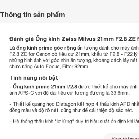
Thông tin sản phẩm
Đánh giá Ống kính Zeiss Milvus 21mm F2.8 ZE 
ống kính prime góc rộng
Là
ấn tượng dành cho máy ảnh
F2.8 ZE for Canon
có tiêu cự 21mm, khẩu từ F2.8 - F22 l
những hình ảnh với góc nhìn ấn tượng, khoảng cách lấy nét
chức năng Auto Focus, Filter 82mm.
Tính năng nổi bật
Ống kính prime 21mm f/2.8
-
được thiết kế cho máy ảnh
ảnh APS-C với độ dài tiêu cự tương đương là 33.6mm.
- Thiết kế quang học Distagon kết hợp 4 thấu kính APD nh
đồng màu và độ rõ nét, cũng như để cải thiện độ sắc nét.
- Hệ thống thấu kính "lơ lửng" duy trì hiệu suất ổn định khi 
- Tráng phủ Anti-Reflective ZEISS T* tăng cường kiểm soá
màu sắc cao.