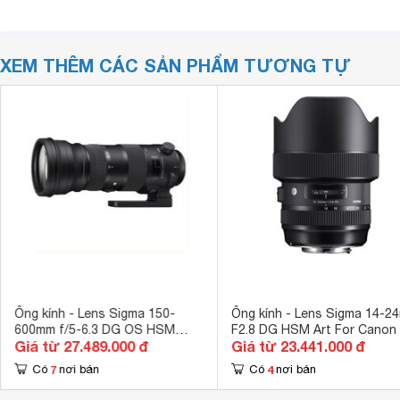
XEM THÊM CÁC SẢN PHẨM TƯƠNG TỰ
Ống kính - Lens Sigma 150-
Ống kính - Lens Sigma 14-2
600mm f/5-6.3 DG OS HSM
F2.8 DG HSM Art For Canon
Giá từ 27.489.000 đ
Giá từ 23.441.000 đ
Sports For Canon
7
4
Có
nơi bán
Có
nơi bán