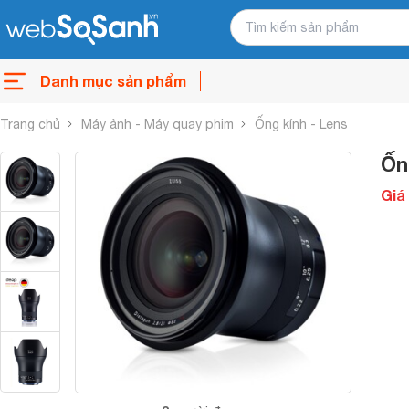
Danh mục sản phẩm
Trang chủ
Máy ảnh - Máy quay phim
Ống kính - Lens
Ốn
Giá 