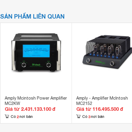
SẢN PHẨM LIÊN QUAN
Amply Mcintosh Power Amplifier
Amply - Amplifier McIntosh
MC2KW
MC2152
Giá từ 2.431.133.100 đ
Giá từ 116.495.500 đ
2
3
Có
nơi bán
Có
nơi bán