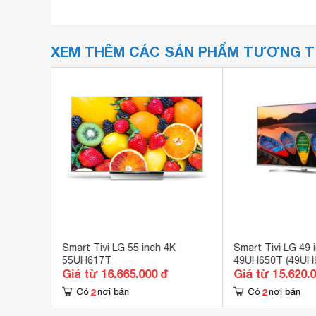
XEM THÊM CÁC SẢN PHẨM TƯƠNG 
E 2K 27
Smart Tivi LG 55 inch 4K
Smart Tivi LG 49 
55UH617T
49UH650T (49UH
Giá từ 16.665.000 đ
Giá từ 15.620.
2
2
Có
nơi bán
Có
nơi bán