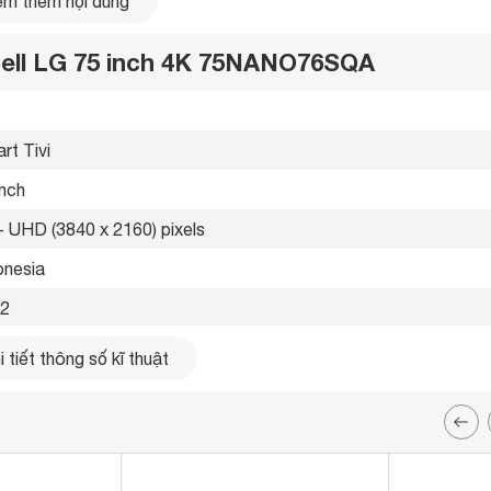
m thêm nội dung
oCell LG 75 inch 4K 75NANO76SQA
rt Tivi 
inch
- UHD (3840 x 2160) pixels
onesia 
2 
 tiết thông số kĩ thuật
g mạng LAN, Wifi 
ổng 
 bị công nghệ HDR10 Pro
ổng 