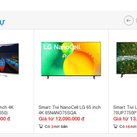
TỰ
inch 4K
Smart Tivi NanoCell LG 65 inch
Smart Tivi 
650)
4K 65NANO75SQA
70UP7750
000 đ
Giá từ 12.090.000 đ
Giá từ 13
3
16
Có
nơi bán
Có
nơi