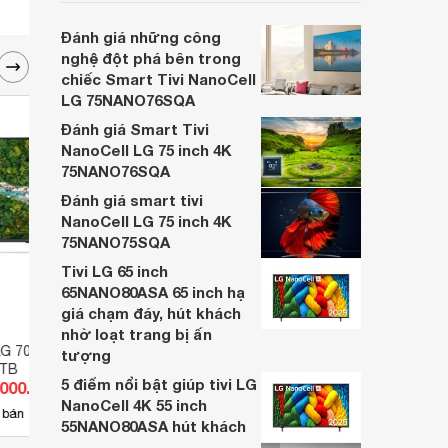
giải trí đỉnh cao cho người dùng. Với kích
thước 75 inch, cùng công nghệ NanoCell
Đánh giá những công
4K tiên tiến, chiếc tivi này hứa hẹn sẽ
nghệ đột phá bên trong
mang đến cho bạn những hình ảnh sắc nét,
chiếc Smart Tivi NanoCell
màu sắc chân thật.
LG 75NANO76SQA
Đánh giá Smart Tivi
NanoCell LG 75 inch 4K
75NANO76SQA
Đánh giá smart tivi
NanoCell LG 75 inch 4K
75NANO75SQA
Tivi LG 65 inch
65NANO80ASA 65 inch hạ
giá chạm đáy, hút khách
nhờ loạt trang bị ấn
LG 70 inch 4K
Smart Tivi LG 65 inch 4K
Smart
tượng
PTB
65NANO81TNA
75UT
5 điểm nổi bật giúp tivi LG
.000.000 đ
Giá từ 12.970.000 đ
Giá 
NanoCell 4K 55 inch
23
 bán
Có
nơi bán
Có
55NANO80ASA hút khách