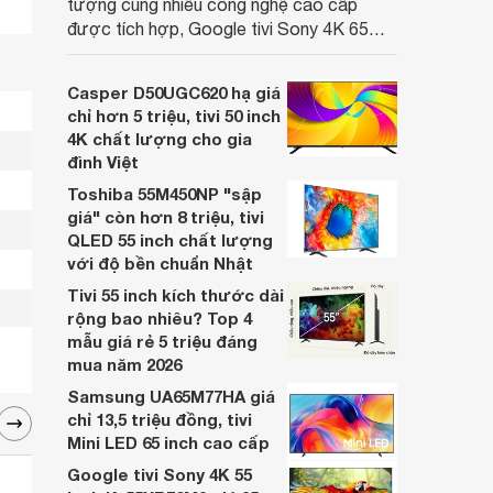
tượng cùng nhiều công nghệ cao cấp
được tích hợp, Google tivi Sony 4K 65
inch K-65S20M2 hiện còn đang được
nhiều cửa hàng điện máy giảm giá sâu.
Casper D50UGC620 hạ giá
chỉ hơn 5 triệu, tivi 50 inch
4K chất lượng cho gia
đình Việt
Toshiba 55M450NP "sập
giá" còn hơn 8 triệu, tivi
QLED 55 inch chất lượng
với độ bền chuẩn Nhật
Tivi 55 inch kích thước dài
rộng bao nhiêu? Top 4
mẫu giá rẻ 5 triệu đáng
mua năm 2026
Samsung UA65M77HA giá
chỉ 13,5 triệu đồng, tivi
Mini LED 65 inch cao cấp
Google tivi Sony 4K 55