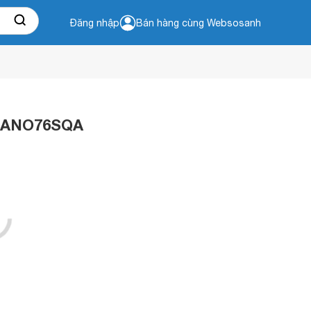
Đăng nhập
Bán hàng cùng Websosanh
75NANO76SQA