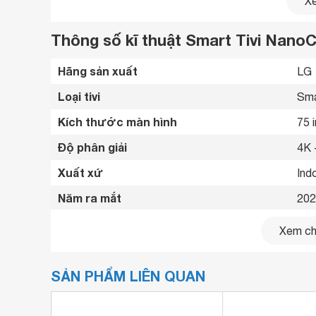
Xe
Thông số kĩ thuật Smart Tivi Nan
Hãng sản xuất
LG 
Loại tivi
Sma
Kích thước màn hình
75 
Độ phân giải
4K 
Xuất xứ
Ind
Năm ra mắt
202
Bluetooth
Có 
Xem chi
Kết nối internet
Cổn
SẢN PHẨM LIÊN QUAN
Cổng HDMI
3 c
Tivi NanoCell LG 75NANO76SQA được trang
USB
1 c