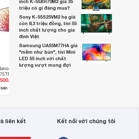
inch K-55XR70M2 giá 35
triệu có gì đáng mua?
Sony K-55S25VM2 hạ giá
còn 8,3 triệu đồng, tivi 55
inch chất lượng cho gia
đình Việt
Samsung UA55M77HA giá
"mềm như bún", tivi Mini
LED 55 inch với chất
lượng vượt mong đợi
NanoCell LG 75 inch
Smart Tivi NanoCell LG 75 inch
Smart
75TPA
4K 75NANO86TPA
4K 6
.500.000 đ
Giá từ 20.140.000 đ
Giá 
39
 bán
Có
nơi bán
Có
à liên kết
Kết nối với chúng tôi