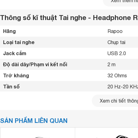
Xem thêm nộ
Thông số kĩ thuật Tai nghe - Headphone
Hãng
Rapoo 
Loại tai nghe
Chụp tai 
Jack cắm
USB 2.0 
Độ dài dây/Phạm vi kết nối
2 m
Trở kháng
32 Ohms
Tần số
20 Hz-20 KH
Độ nhạy
103 dB
Màng Loa 50 mm Lớn
Xem chi tiết thông
Các màng
loa
âm thanh lớn 50 mm mang hiệu suất âm than
Windows 7 trở 
Tương thích
chìm hơn.
macOS 10.15 t
SẢN PHẨM LIÊN QUAN
Micro chất lượng
Tiện ích
Có micro, LE
Mic lớn được tăng cường 6 mm đảm bảo âm thanh rõ ràng 
Kết nối cùng lúc
1 thiết bị 