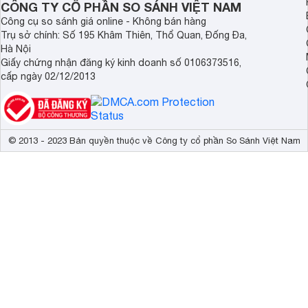
CÔNG TY CỔ PHẦN SO SÁNH VIỆT NAM
Công cụ so sánh giá online - Không bán hàng
Trụ sở chính: Số 195 Khâm Thiên, Thổ Quan, Đống Đa,
Hà Nội
Giấy chứng nhận đăng ký kinh doanh số 0106373516,
cấp ngày 02/12/2013
© 2013 - 2023 Bản quyền thuộc về Công ty cổ phần So Sánh Việt Nam
Được Thiết Kế Cho Sự Thoải Mái Và Bền Bỉ
Mọi thiết kế và chất liệu tai nghe này đều tạo ra sự thoải má