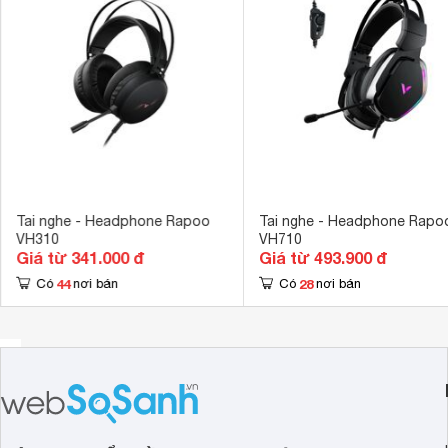
môi trường náo nhiệt và hào hứng
Kích thước
185 x 100 x 
Khối lượng
315 g
Tai nghe - Headphone Rapoo
Tai nghe - Headphone Rapo
VH310
VH710
Giá từ 341.000 đ
Giá từ 493.900 đ
44
28
Có
nơi bán
Có
nơi bán