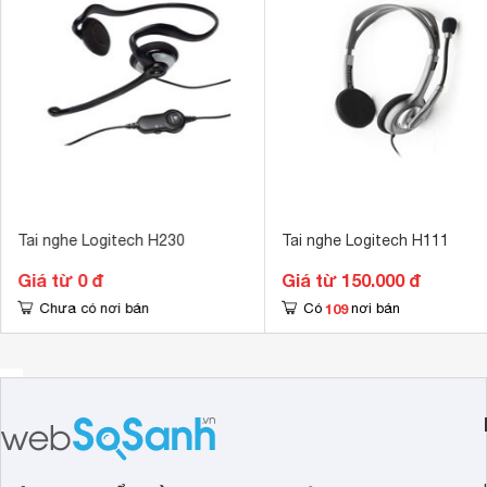
Tai nghe Logitech H230
Tai nghe Logitech H111
Giá từ 0 đ
Giá từ 150.000 đ
109
Chưa có nơi bán
Có
nơi bán
Nút điều khiển âm thanh trên dây, điều chỉnh âm lượng và 
thiết bị chính hay các phụ kiện khác.