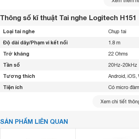
Xem thêm nộ
Thông số kĩ thuật Tai nghe Logitech H151
Loại tai nghe
Chụp tai 
Độ dài dây/Phạm vi kết nối
1.8 m
Trở kháng
22 Ohms
Tần số
20Hz-20kHz 
Tương thích
Android, iOS,
Tiện ích
Có micro đàm 
Kết nối cùng lúc
1 thiết bị 
Xem chi tiết thông
Kích thước
200 x 245 x 
SẢN PHẨM LIÊN QUAN
Khối lượng
80 g