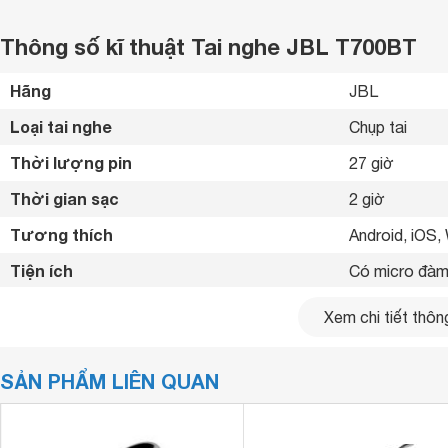
Thông số kĩ thuật Tai nghe JBL T700BT
Hãng
JBL 
Loại tai nghe
Chụp tai 
Thời lượng pin
27 giờ 
Thời gian sạc
2 giờ
Tương thích
Android, iOS,
Tiện ích
Có micro đàm 
Kết nối cùng lúc
1 thiết bị 
Xem chi tiết thông
Khối lượng
220 g
SẢN PHẨM LIÊN QUAN