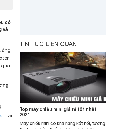
ếu có
g và
TIN TỨC LIÊN QUAN
huộng
ctor
o qua
ương
ể
Top máy chiếu mini giá rẻ tốt nhất
2021
op
, tai
Máy chiếu mini có khả năng kết nối, tương