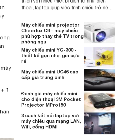
thích với nhiều thiết bị điện tử như điện
àn
thoại, laptop giúp việc trình chiếu trở nên
đơn giản hơn.
ùy
Máy chiếu mini projector
Cheerlux C9 - máy chiếu
phù hợp thay thế TV trong
ượng
phòng ngủ
ạn
Máy chiếu mini YG-300 -
thiết kế gọn nhẹ, giá cực
rẻ
g máy
Máy chiếu mini UC46 cao
cấp giá trung bình
 + 1
Đánh giá máy chiếu mini
cho điện thoại 3M Pocket
Projector MPro150
thân
3 cách kết nối laptop với
máy chiếu qua mạng LAN,
Wifi, cổng HDMI