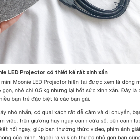
ie LED Projector có thiết kế rất xinh xắn
 mini Moonie LED Projector hiện tại được xem là dòng 
ỏ gọn, nhẻ chỉ 0.5 kg nhưng lại hết sức xinh xắn. Đây là
iều bạn trẻ đặc biệt là các bạn gái.
áy nhỏ nhắn, có quai xách rất dễ cầm và di chuyển, bạ
àm việc, trên giường hay ngay cạnh cửa sổ, bên cạnh la
kết nối ngay, giúp bạn thưởng thức video, phim ảnh giải 
hòng của mình. Ngoài ra vì kích thước nhỏ gọn bạn cũn