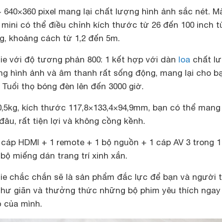
~ 640×360 pixel mang lại chất lượng hình ảnh sắc nét. M
mini có thể điều chỉnh kích thước từ 26 đến 100 inch t
g, khoảng cách từ 1,2 đến 5m.
ie với độ tương phản 800: 1 kết hợp với dàn
loa
chất l
ng hình ảnh và âm thanh rất sống động, mang lại cho b
Tuổi thọ bóng đèn lên đến 3000 giờ.
 0,5kg, kích thước 117,8×133,4×94,9mm, bạn có thể man
đâu, rất tiện lợi và không cồng kềnh.
cáp HDMI + 1 remote + 1 bộ nguồn + 1 cáp AV 3 trong 1
ộ miếng dán trang trí xinh xắn.
ie chắc chắn sẽ là sản phẩm đắc lực để bạn và người 
thư giãn và thưởng thức những bộ phim yêu thích ngay
ỏ của mình.