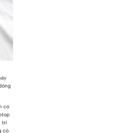
máy
 dòng
n có
ptop
trí
g có