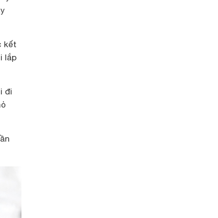
áy
c kết
i lắp
 đi
hỏ
cần