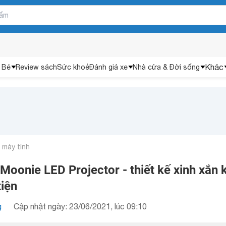
Khác
 Bé
Review sách
Sức khoẻ
Đánh giá xe
Nhà cửa & Đời sống
n máy tính
Moonie LED Projector - thiết kế xinh xắn 
tiện
g
Cập nhật ngày: 23/06/2021, lúc 09:10