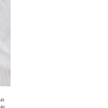
kết
máy