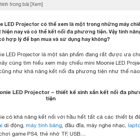
hính trong bài
[Xem]
e LED Projector có thể xem là một trong những máy chi
t hiện nay và có thể kết nối đa phương tiện. Vậy tính năn
có hợp lý để bạn mua và sử dụng hay không?
ie LED Projector là một sản phẩm đang rất được ưa c
 hãy cùng tìm hiểu xem máy chiếu mini Moonie LED Proje
n cũng như khả năng kết nối đa phương tiện như thế nà
onie LED Projector – thiết kế xinh xắn kết nối đa ph
tiện
e có khả năng kết nối với hầu hết tất cả các thiết bị đ
i
di động,
máy tính bảng
, đầu đĩa, máy nghe nhạc,
lapt
chơi game PS4, thẻ nhớ TF, USB…