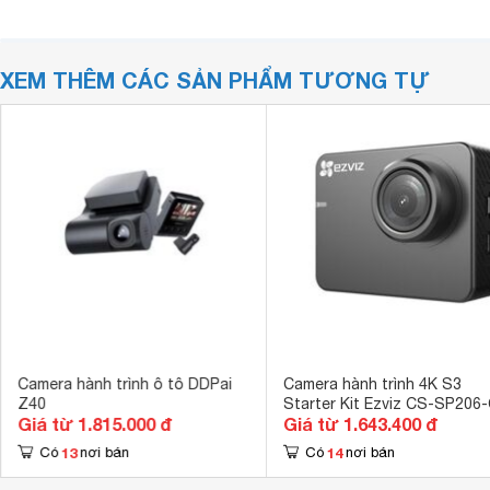
XEM THÊM CÁC SẢN PHẨM TƯƠNG TỰ
Camera hành trình ô tô DDPai
Camera hành trình 4K S3
Z40
Starter Kit Ezviz CS-SP206
Giá từ 1.815.000 đ
Giá từ 1.643.400 đ
68WFBS
13
14
Có
nơi bán
Có
nơi bán