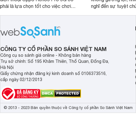
phải là lựa chọn tốt cho việc chơi
nghĩ đến sự tuyệt c
game?
Nhưng Pentax không 
vẫn tin tưởng vào D
công việc của mình. P
đời tiếp nối dòng Pe
và được xem như trụ
cảm biến DSLR APS
CÔNG TY CỔ PHẦN SO SÁNH VIỆT NAM
Công cụ so sánh giá online - Không bán hàng
Trụ sở chính: Số 195 Khâm Thiên, Thổ Quan, Đống Đa,
Hà Nội
Giấy chứng nhận đăng ký kinh doanh số 0106373516,
cấp ngày 02/12/2013
© 2013 - 2023 Bản quyền thuộc về Công ty cổ phần So Sánh Việt Nam