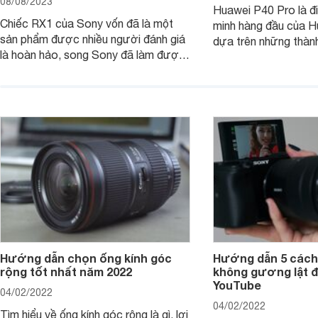
08/08/2023
Huawei P40 Pro là đi
Chiếc RX1 của Sony vốn đã là một
minh hàng đầu của H
sản phẩm được nhiều người đánh giá
dựa trên những thàn
là hoàn hảo, song Sony đã làm được
hệ P20 Pro và P30 P
điều không thể: gia tăng sức mạnh
P40 Pro được nhắm m
cho RX1, loại bỏ màng lọc LPF (bộ
đến các nhiếp ảnh g
lọc thông thấp) và cải tiến tính năng
xem chiếc camera c
xử lý ảnh JPEG.
Pro đem đến những g
Hướng dẫn chọn ống kính góc
Hướng dẫn 5 cách
rộng tốt nhất năm 2022
không gương lật đ
YouTube
04/02/2022
04/02/2022
Tìm hiểu về ống kính góc rộng là gì, lợi