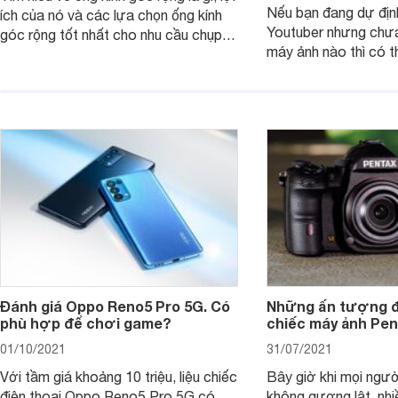
Nếu bạn đang dự địn
ích của nó và các lựa chọn ống kính
Youtuber nhưng chưa
góc rộng tốt nhất cho nhu cầu chụp
máy ảnh nào thì có 
ảnh của bạn.
mẹo chọn mua máy 
lật để quay video dư
Đánh giá Oppo Reno5 Pro 5G. Có
Những ấn tượng đ
phù hợp để chơi game?
chiếc máy ảnh Pent
01/10/2021
31/07/2021
Với tầm giá khoảng 10 triệu, liệu chiếc
Bây giờ khi mọi ngườ
điện thoại Oppo Reno5 Pro 5G có
không gương lật, nh