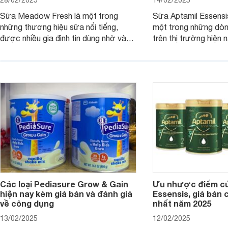
28/02/2025
14/02/2025
Sữa Meadow Fresh là một trong
Sữa Aptamil Essensi
những thương hiệu sữa nổi tiếng,
một trong những dò
được nhiều gia đình tin dùng nhờ vào
trên thị trường hiện 
chất lượng dinh dưỡng và hương vị
phụ huynh khi tìm hi
thơm ngon. Vậy sữa Meadow Fresh
này thường thắc mắc
có tốt không? Thành phần dinh
Aptamil Essensis Org
dưỡng có gì đặc biệt? Giá sữa
hơn so với các dòng
Meadow Fresh trên thị trường hiện
giải đáp câu hỏi này,
nay ra sao? Hãy cùng tìm hiểu ngay.
4 yếu tố sau.
Các loại Pediasure Grow & Gain
Ưu nhược điểm củ
hiện nay kèm giá bán và đánh giá
Essensis, giá bán 
về công dụng
nhất năm 2025
13/02/2025
12/02/2025