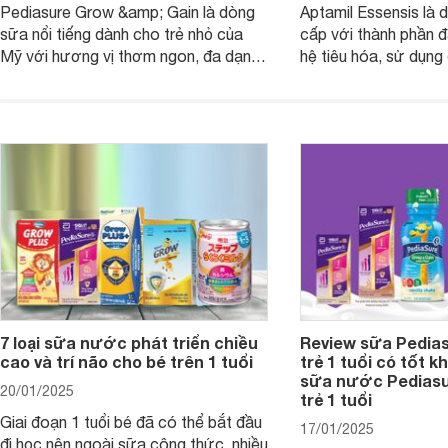
Pediasure Grow &amp; Gain là dòng
Aptamil Essensis là
sữa nổi tiếng dành cho trẻ nhỏ của
cấp với thành phần 
Mỹ với hương vị thơm ngon, đa dạng
hệ tiêu hóa, sử dụn
mùi vị giúp trẻ tăng cân và phát triển
có cơ địa nhạy cảm 
chiều cao khỏe mạnh. Bài viết sau sẽ
hóa. Vậy dòng sữa n
giới thiệu cho mẹ các loại sữa
biệt, ưu và nhược đi
Pediasure Grow &amp; Gain hiện nay
cùng Websosanh.vn t
và giá bán của từng loại.
đây.
7 loại sữa nước phát triển chiều
Review sữa Pedia
cao và trí não cho bé trên 1 tuổi
trẻ 1 tuổi có tốt k
sữa nước Pedias
20/01/2025
trẻ 1 tuổi
Giai đoạn 1 tuổi bé đã có thể bắt đầu
17/01/2025
đi học nên ngoài sữa công thức, nhiều