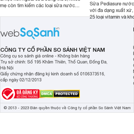
Sữa Pediasure nước 
mẹ còn tìm kiếm các loại sữa nước
với đa dạng xuất xứ,
pha sẵn để bổ sung dưỡng chất cho
25 loại vitamin và k
trẻ. Dưới đây là 7 loại sữa nước phát
nhau rất tốt cho sự p
triển chiều cao và trí não cho bé trên
nhất là các bé biếng
1 tuổi tốt mà mẹ bỉm nên lựa chọn.
cân.
CÔNG TY CỔ PHẦN SO SÁNH VIỆT NAM
Công cụ so sánh giá online - Không bán hàng
Trụ sở chính: Số 195 Khâm Thiên, Thổ Quan, Đống Đa,
Hà Nội
Giấy chứng nhận đăng ký kinh doanh số 0106373516,
cấp ngày 02/12/2013
© 2013 - 2023 Bản quyền thuộc về Công ty cổ phần So Sánh Việt Nam