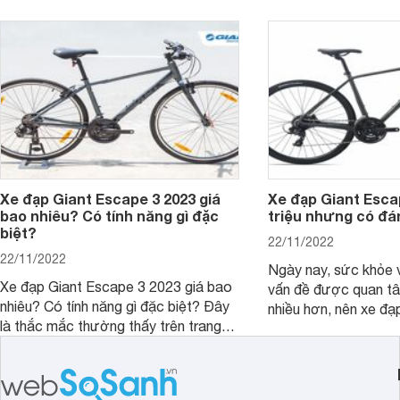
câu hỏi này nhé.
Xe đạp Giant Escape 3 2023 giá
Xe đạp Giant Escap
bao nhiêu? Có tính năng gì đặc
triệu nhưng có đá
biệt?
22/11/2022
22/11/2022
Ngày nay, sức khỏe 
Xe đạp Giant Escape 3 2023 giá bao
vấn đề được quan t
nhiêu? Có tính năng gì đặc biệt? Đây
nhiều hơn, nên xe đạ
là thắc mắc thường thấy trên trang
chóng trở thành phư
tìm kiếm Google. Chúng tôi sẽ giúp
đông đảo người dùng
bạn giải đáp trong bài viết ngay sau
học, đi làm. Nổi bật 
đây. Cùng đón xem nhé.
Giant Escape 1. Vậy