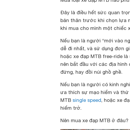
Mua loại xe đạp MTB nào phù
Đây là điều hết sức quan trọ
bản thân trước khi chọn lựa 
khi mua cho mình một chiếc 
Nếu bạn là người “mới vào ngh
dễ đi nhất, và sử dụng đơn g
hoặc xe đạp MTB free-ride là 
nên bắt đầu với các địa hình
đứng, hay đồi núi ghồ ghề.
Nếu bạn là người có kinh ngh
ưa thích sự mạo hiểm và thử 
MTB
single speed
, hoặc xe đ
hiểm trở.
N
ên mua xe đạp MTB ở đâu?