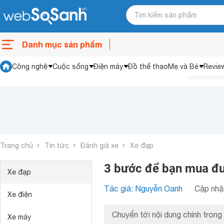
Danh mục sản phẩm
Công nghệ
Cuộc sống
Điện máy
Đồ thể thao
Mẹ và Bé
Revie
Trang chủ
Tin tức
Đánh giá xe
Xe đạp
3 bước để bạn mua đ
Xe đạp
Tác giả: Nguyễn Oanh
Cập nhật
Xe điện
Chuyển tới nội dung chính trong 
Xe máy