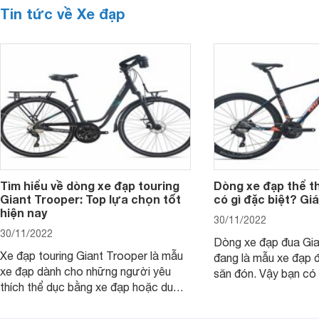
Tin tức về Xe đạp
Tìm hiểu về dòng xe đạp touring
Dòng xe đạp thể t
Giant Trooper: Top lựa chọn tốt
có gì đặc biệt? Gi
hiện nay
30/11/2022
30/11/2022
Dòng xe đạp đua Gia
Xe đạp touring Giant Trooper là mẫu
đang là mẫu xe đạp 
xe đạp dành cho những người yêu
săn đón. Vậy bạn có 
thích thể dục bằng xe đạp hoặc du
mẫu xe đạp là bao n
lịch bằng xe đạp. Dòng xe này có
Tham khảo bài viết 
những tính năng gì đặc biệt? Các mẫu