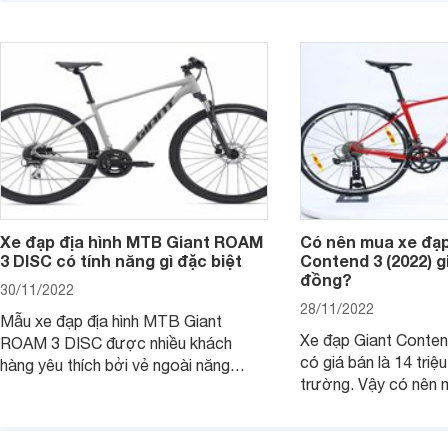
thêm thông tin.
xe nào đang được ưa chuộng nhất
hiện nay?
Xe đạp địa hình MTB Giant ROAM
Có nên mua xe đạp
3 DISC có tính năng gì đặc biệt
Contend 3 (2022) gi
đồng?
30/11/2022
28/11/2022
Mẫu xe đạp địa hình MTB Giant
Xe đạp Giant Conten
ROAM 3 DISC được nhiều khách
có giá bán là 14 triệu
hàng yêu thích bởi vẻ ngoài năng
trường. Vậy có nên
động cùng những tính năng vượt trội.
với mức giá cao như
Cùng tìm hiểu kỹ hơn về dòng xe này
Bài viết dưới đây sẽ 
thông qua bài viết sau nhé.