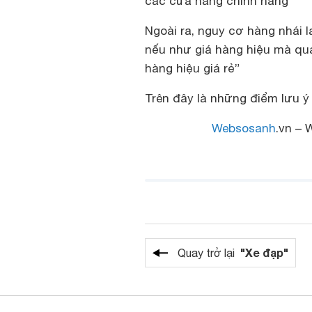
các cửa hàng chính hãng
Ngoài ra, nguy cơ hàng nhái la
nếu như giá hàng hiệu mà quá
hàng hiệu giá rẻ”
Trên đây là những điểm lưu ý
Websosanh
.vn – 
"Xe đạp"
Quay trở lại