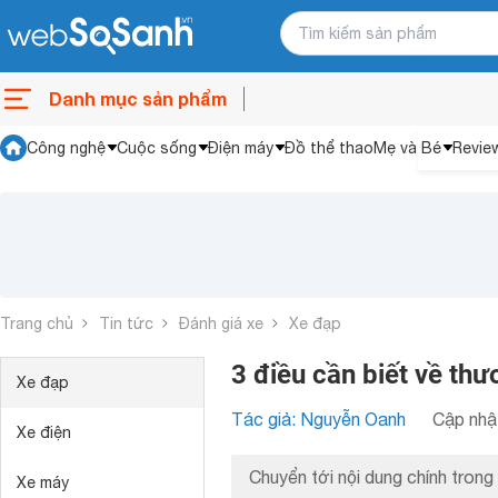
Danh mục sản phẩm
Công nghệ
Cuộc sống
Điện máy
Đồ thể thao
Mẹ và Bé
Revie
Trang chủ
Tin tức
Đánh giá xe
Xe đạp
3 điều cần biết về thư
Xe đạp
Tác giả: Nguyễn Oanh
Cập nhật
Xe điện
Chuyển tới nội dung chính trong 
Xe máy