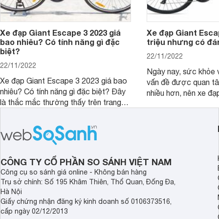
Xe đạp Giant Escape 3 2023 giá
Xe đạp Giant Escap
bao nhiêu? Có tính năng gì đặc
triệu nhưng có đá
biệt?
22/11/2022
22/11/2022
Ngày nay, sức khỏe 
Xe đạp Giant Escape 3 2023 giá bao
vấn đề được quan t
nhiêu? Có tính năng gì đặc biệt? Đây
nhiều hơn, nên xe đạ
là thắc mắc thường thấy trên trang
chóng trở thành phư
tìm kiếm Google. Chúng tôi sẽ giúp
đông đảo người dùng
bạn giải đáp trong bài viết ngay sau
học, đi làm. Nổi bật 
đây. Cùng đón xem nhé.
Giant Escape 1. Vậy
Escape 1 giá 16 triệ
tiền không?
CÔNG TY CỔ PHẦN SO SÁNH VIỆT NAM
Công cụ so sánh giá online - Không bán hàng
Trụ sở chính: Số 195 Khâm Thiên, Thổ Quan, Đống Đa,
Hà Nội
Giấy chứng nhận đăng ký kinh doanh số 0106373516,
cấp ngày 02/12/2013