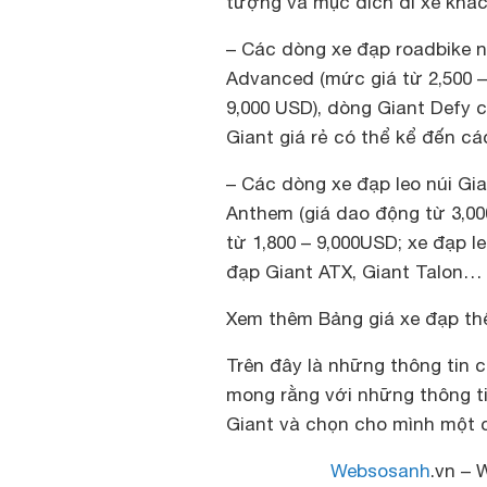
tượng và mục đích đi xe khác
– Các dòng xe đạp roadbike n
Advanced (mức giá từ 2,500 –
9,000 USD), dòng Giant Defy 
Giant giá rẻ có thể kể đến cá
– Các dòng xe đạp leo núi Gi
Anthem (giá dao động từ 3,00
từ 1,800 – 9,000USD; xe đạp l
đạp Giant ATX, Giant Talon…
Xem thêm Bảng giá xe đạp th
Trên đây là những thông tin 
mong rằng với những thông ti
Giant và chọn cho mình một c
Websosanh
.vn – 