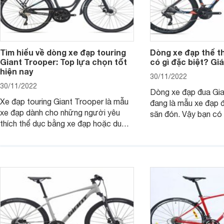
Tìm hiểu về dòng xe đạp touring
Dòng xe đạp thể t
Giant Trooper: Top lựa chọn tốt
có gì đặc biệt? Gi
hiện nay
30/11/2022
30/11/2022
Dòng xe đạp đua Gia
Xe đạp touring Giant Trooper là mẫu
đang là mẫu xe đạp 
xe đạp dành cho những người yêu
săn đón. Vậy bạn có 
thích thể dục bằng xe đạp hoặc du
mẫu xe đạp là bao n
lịch bằng xe đạp. Dòng xe này có
Tham khảo bài viết 
những tính năng gì đặc biệt? Các mẫu
thêm thông tin.
xe nào đang được ưa chuộng nhất
hiện nay?