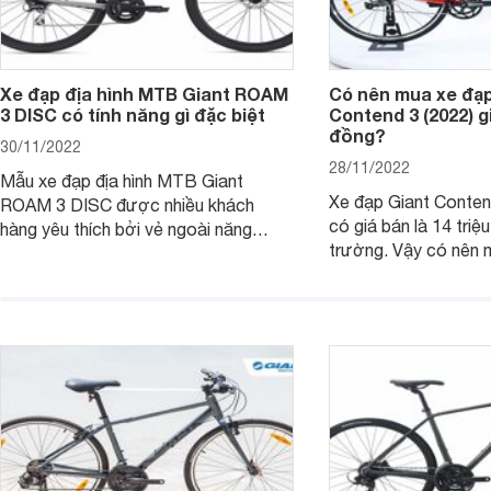
Xe đạp địa hình MTB Giant ROAM
Có nên mua xe đạp
3 DISC có tính năng gì đặc biệt
Contend 3 (2022) gi
đồng?
30/11/2022
28/11/2022
Mẫu xe đạp địa hình MTB Giant
Xe đạp Giant Conten
ROAM 3 DISC được nhiều khách
có giá bán là 14 triệu
hàng yêu thích bởi vẻ ngoài năng
trường. Vậy có nên
động cùng những tính năng vượt trội.
với mức giá cao như
Cùng tìm hiểu kỹ hơn về dòng xe này
Bài viết dưới đây sẽ 
thông qua bài viết sau nhé.
câu hỏi này nhé.