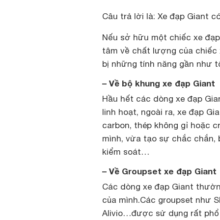
Câu trả lời là: Xe đạp Giant c
Nếu sở hữu một chiếc xe đạp
tâm về chất lượng của chiếc 
bị những tính năng gần như tố
– Về bộ khung xe đạp Giant
Hầu hết các dòng xe đạp Gia
linh hoạt, ngoài ra,
xe đạp Gia
carbon, thép không gỉ hoặc c
mình, vừa tạo sự chắc chắn, 
kiểm soát…
– Về Groupset xe đạp Giant
Các dòng xe đạp Giant thườn
của mình.Các groupset như
S
Alivio…được sử dụng rất phổ 