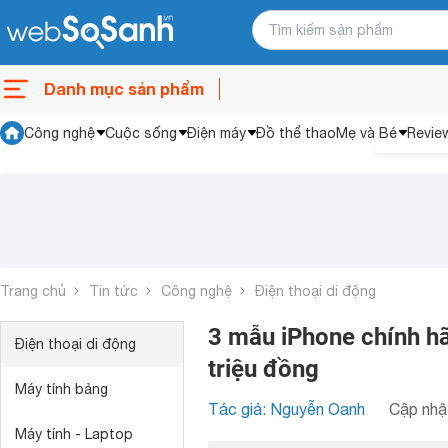
Danh mục sản phẩm
Công nghệ
Cuộc sống
Điện máy
Đồ thể thao
Mẹ và Bé
Revie
Trang chủ
Tin tức
Công nghệ
Điện thoại di động
3 mẫu iPhone chính hãn
Điện thoại di động
triệu đồng
Máy tính bảng
Tác giả: Nguyễn Oanh
Cập nhật
Máy tính - Laptop