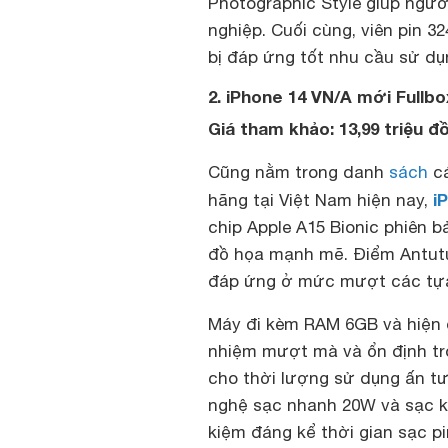
Photographic Style giúp ngư
nghiệp. Cuối cùng, viên pin 
bị đáp ứng tốt nhu cầu sử dụ
2. iPhone 14 VN/A mới Fullbo
Giá tham khảo: 13,99 triệu đ
Cũng nằm trong danh
sách
cá
i
hãng tại Việt Nam hiện nay,
chip Apple A15 Bionic phiên b
đồ họa mạnh mẽ. Điểm Antutu
đáp ứng ở mức mượt các tựa 
Máy đi kèm RAM 6GB và hiện 
nhiệm mượt mà và ổn định tro
cho thời lượng sử dụng ấn tượ
nghệ sạc nhanh 20W và sạc k
kiệm đáng kể thời gian sạc pi