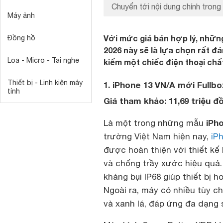
Chuyển tới nội dung chính trong 
Máy ảnh
Với mức giá bán hợp lý, nhữ
Đồng hồ
2026 này sẽ là lựa chọn rất 
Loa - Micro - Tai nghe
kiếm một chiếc điện thoại chấ
Thiết bị - Linh kiện máy
1. iPhone 13 VN/A mới Fullbo
tính
Giá tham khảo: 11,69 triệu đ
iPh
Là một trong những mẫu
trường Việt Nam hiện nay,
iP
được hoàn thiện với thiết kế
và chống trầy xước hiệu quả
kháng bụi IP68 giúp thiết bị 
Ngoài ra, máy có nhiều tùy c
và xanh lá, đáp ứng đa dạng 