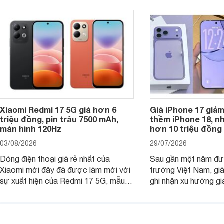
Xiaomi Redmi 17 5G giá hơn 6
Giá iPhone 17 giả
triệu đồng, pin trâu 7500 mAh,
thềm iPhone 18, n
màn hình 120Hz
hơn 10 triệu đồng
03/08/2026
29/07/2026
Dòng điện thoại giá rẻ nhất của
Sau gần một năm đượ
Xiaomi mới đây đã được làm mới với
trường Việt Nam, gi
sự xuất hiện của Redmi 17 5G, mẫu
ghi nhận xu hướng gi
máy đang nhận được sự quan tâm
cửa hàng phân phối c
của nhiều khách hàng.
nhiên, mức độ giảm 
máy có sự khác biệt 