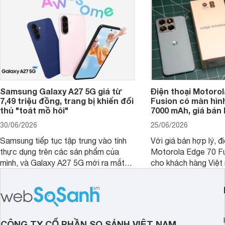
thêm một lựa chọn c
người dùng Việt.
Samsung Galaxy A27 5G giá từ
Điện thoại Motorol
7,49 triệu đồng, trang bị khiến đối
Fusion có màn hình
thủ "toát mồ hôi"
7000 mAh, giá bán 
30/06/2026
25/06/2026
Samsung tiếp tục tập trung vào tính
Với giá bán hợp lý, đ
thực dụng trên các sản phẩm của
Motorola Edge 70 Fu
mình, và Galaxy A27 5G mới ra mắt
cho khách hàng Việt
thể hiện rõ định hướng này khi mang
smartphone chất lượ
tới cho người dùng một thiết bị chất
trang bị hiện đại hàn
lượng với nhiều trang bị ấn tượng và
khúc.
độ bền bỉ cho nhu cầu sử dụng lâu
dài.
CÔNG TY CỔ PHẦN SO SÁNH VIỆT NAM