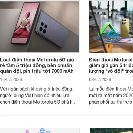
Loạt điện thoại Motorola 5G giá
Điện thoại Motoro
rẻ tầm 5 triệu đồng, bền chuẩn
giảm giá gần 5 tri
quân đội, pin trâu tới 7000 mAh
lượng "vô đối" tr
16/07/2026
08/07/2026
Với ngân sách khoảng 5 triệu đồng,
Là mẫu điện thoại Mo
người dùng Việt hiện có nhiều lựa
mới ra mắt năm 202
chọn điện thoại Motorola 5G phù hợp
phân phối tại thị trư
với các nhu cầu sử dụng phổ biến, từ
Motorola Signature
giải trí, chụp ảnh đến làm việc hằng
khúc cao cấp. Hiện 
ngày.
được nhiều đại lý á
trình giảm giá hấp d