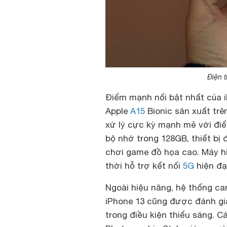
Điện t
Điểm mạnh nổi bật nhất của i
Apple
A15
Bionic sản xuất trê
xử lý cực kỳ mạnh mẽ với điể
bộ nhớ trong 128GB, thiết bị 
chơi game đồ họa cao. Máy h
thời hỗ trợ kết nối
5G
hiện đại
Ngoài hiệu năng, hệ thống c
iPhone 13 cũng được đánh giá
trong điều kiện thiếu sáng. 