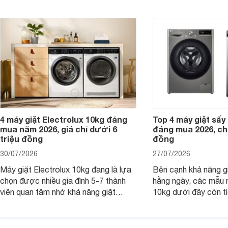
đình Việt đang tìm kiếm một mẫu máy
vệ quần áo tốt hơn s
giặt cửa trên 9kg.
giặt.
4 máy giặt Electrolux 10kg đáng
Top 4 máy giặt sấy 
mua năm 2026, giá chỉ dưới 6
đáng mua 2026, chỉ
triệu đồng
đồng
30/07/2026
27/07/2026
Máy giặt Electrolux 10kg đang là lựa
Bên cạnh khả năng g
chọn được nhiều gia đình 5-7 thành
hằng ngày, các mẫu 
viên quan tâm nhờ khả năng giặt
10kg dưới đây còn t
được lượng quần áo lớn, tích hợp
năng sấy khô tiện lợi,
nhiều công nghệ chăm sóc vải và
pháp hữu ích cho gia
mức giá ngày càng dễ tiếp cận. Dưới
ngày mưa kéo dài h