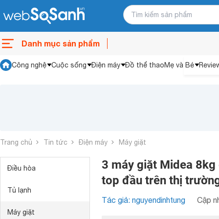
Danh mục sản phẩm
Công nghệ
Cuộc sống
Điện máy
Đồ thể thao
Mẹ và Bé
Revie
Trang chủ
Tin tức
Điện máy
Máy giặt
3 máy giặt Midea 8kg 
Điều hòa
top đầu trên thị trườn
Tủ lạnh
Tác giả: nguyendinhtung
Cập nh
Máy giặt