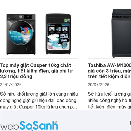
đây là 4 mẫu máy giặt Electrolux 10kg
đặc trưng tại nước t
nổi bật trong tầm giá 5–6 triệu đồng.
Top máy giặt Casper 10kg chất
Toshiba AW-M1000
lượng, tiết kiệm điện, giá chỉ từ
giá còn 3 triệu, má
3,3 triệu đồng
trên tiết kiệm điện
22/07/2026
20/07/2026
Sở hữu khối lượng giặt lớn cùng nhiều
Sở hữu khối lượng gi
công nghệ giặt giũ hiện đại, các dòng
nhiều công nghệ hỗ t
máy giặt Casper 10kg là lựa chọn phù
tiết kiệm điện, máy 
hợp cho những gia đình đông thành
M1000FV(MK) là lựa
viên.
nhắc cho các gia đình
bán hiện đã giảm đán