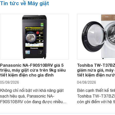
Tin tức về Máy giặt
Panasonic NA-F90S10BRV giá 5
Toshiba TW-T37B
triệu, máy giặt cửa trên 9kg siêu
giảm nửa giá, máy
tiết kiệm điện cho gia đình
tiết kiệm điện nướ
05/08/2026
04/08/2026
Không chỉ nổi bật với khả năng giặt
Bên cạnh thiết kế tin
sạch hiệu quả, Panasonic NA-
Toshiba TW-T37B
F90S10BRV còn đang được nhiều
còn ghi điểm với hệ 
đại lý bán với mức giá hấp dẫn, trở
giặt hiện đại, mang 
thành lựa chọn phù hợp cho các gia
sạch hiệu quả, giảm 