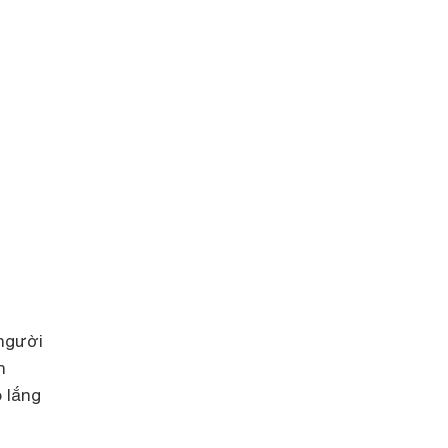
người
n
 lắng