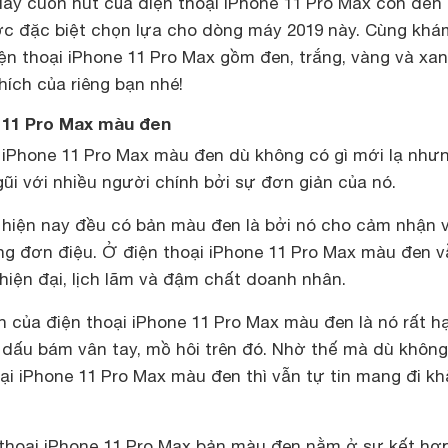
ầy cuốn hút của điện thoại iPhone 11 Pro Max còn đến
 đặc biệt chọn lựa cho dòng máy 2019 này. Cùng khá
ện thoại iPhone 11 Pro Max gồm đen, trắng, vàng và xa
hích của riêng bạn nhé!
e 11 Pro Max màu đen
i iPhone 11 Pro Max màu đen dù không có gì mới lạ như
ũi với nhiều người chính bởi sự đơn giản của nó.
hiện nay đều có bản màu đen là bởi nó cho cảm nhận 
g đơn điệu. Ở điện thoại iPhone 11 Pro Max màu đen v
hiện đại, lịch lãm và đậm chất doanh nhân.
 của điện thoại iPhone 11 Pro Max màu đen là nó rất h
i dấu bám vân tay, mồ hôi trên đó. Nhờ thế mà dù khôn
ại iPhone 11 Pro Max màu đen thì vẫn tự tin mang đi k
thoại iPhone 11 Pro Max bản màu đen nằm ở sự kết hợp