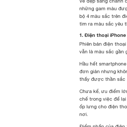
Vẻ đẹp sang chảnh đ
những gam màu được
bộ 4 màu sắc trên đi
tìm ra màu sắc yêu t
1. Điện thoại iPhon
Phiên bản điện thoạ
vẫn là màu sắc gần g
Hầu hết smartphone 
đơn giản nhưng khôn
thấy được thần sắc 
Chưa kể, ưu điểm lớn
chế trong việc để lạ
ốp lưng cho điện tho
nơi.
Điểm nhấn của điện 