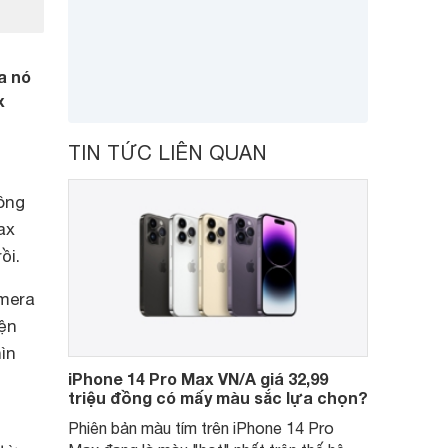
a nó
x
TIN TỨC LIÊN QUAN
ông
ax
ồi.
mera
iện
ìn
iPhone 14 Pro Max VN/A giá 32,99
triệu đồng có mấy màu sắc lựa chọn?
Phiên bản màu tím trên iPhone 14 Pro