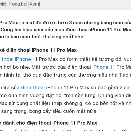
hính trong bài
[Xem]
1 Pro Max ra mắt đã được hơn 3 năm nhưng bảng màu củ
Cùng tìm hiểu xem nếu mua điện thoại iPhone 11 Pro Ma
âu là bản màu thời thượng nhất nhé!
kế điện thoại iPhone 11 Pro Max
 thoại iPhone
11 Pro Max có form thiết kế tương đối vu
h hơi bo nhẹ. Mặt trước của điện thoại
iPhone 11
Pro M
 hình tai thỏ quá đặc trưng của thương hiệu nhà Táo r
amera của
điện thoại
iPhone 11 Pro Max sẽ bao gồm 3 ca
mô đun hình vuông đặt nổi trên nền lưng. Khung viền đ
Max sử dụng chất liệu thép không gỉ có độ bền tốt và nh
 sang trọng, bóng bẩy siêu cuốn mắt nữa.
 dành cho điện thoại iPhone 11 Pro Max