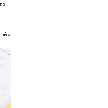
ững
nhiều