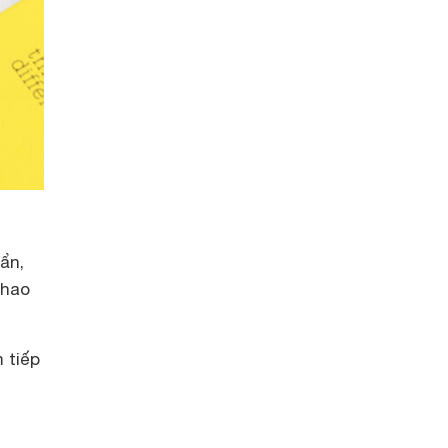
ẩn,
khao
 tiếp