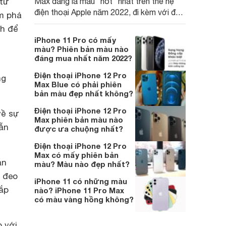
 từ
Max đang là màu "hot" nhất trên thế hệ
điện thoại Apple năm 2022, đi kèm với đó
m phá
thì máy cũng có thêm 3 lựa chọn màu
nh để
khác.
iPhone 11 Pro có mấy
màu? Phiên bản màu nào
đáng mua nhất năm 2022?
Điện thoại iPhone 12 Pro
ng
Max Blue có phải phiên
bản màu đẹp nhất không?
Điện thoại iPhone 12 Pro
về sự
Max phiên bản màu nào
ẫn
được ưa chuộng nhất?
Điện thoại iPhone 12 Pro
Max có mấy phiên bản
ạn
màu? Màu nào đẹp nhất?
g đeo
iPhone 11 có những màu
hắp
nào? iPhone 11 Pro Max
có màu vàng hồng không?
 với