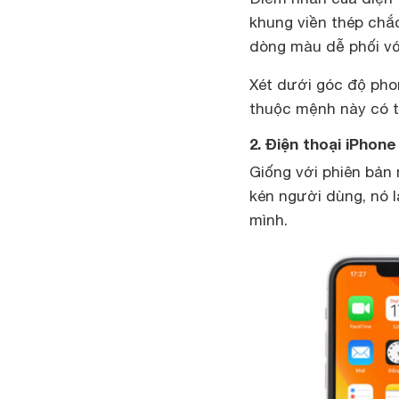
khung viền thép chắ
dòng màu dễ phối với
Xét dưới góc độ pho
thuộc mệnh này có t
2. Điện thoại iPhon
Giống với phiên bản
kén người dùng, nó 
mình.