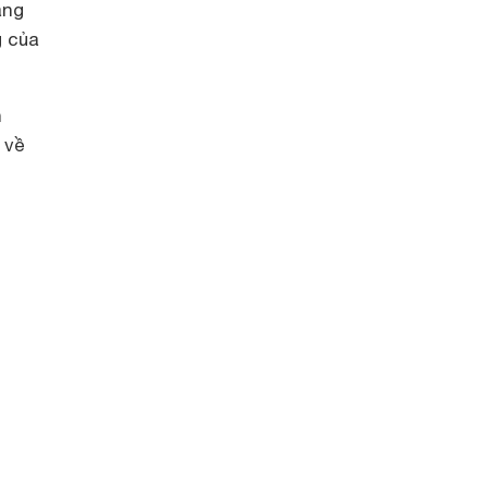
ang
g của
n
 về