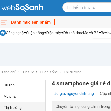
Danh mục sản phẩm
Công nghệ
Cuộc sống
Điện máy
Đồ thể thao
Mẹ và Bé
Revie
Trang chủ
Tin tức
Cuộc sống
Thị trường
4 smartphone giá rẻ đ
Du lịch
Tác giả: nguyendinhtung
Cập nh
Mỹ phẩm
Chuyển tới nội dung chính trong 
Thị trường