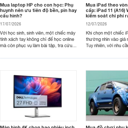
Mua laptop HP cho con học: Phụ
Mua iPad theo vòn
huynh nên ưu tiên độ bền, pin hay
cấp: iPad 11 (A16)
cấu hình?
kiểm soát chi phí 
17/07/2026
12/07/2026
Với học sinh, sinh viên, một chiếc máy
Khi chọn một chiếc i
tính xách tay không chỉ để học online
thường nhìn vào giá 
mà còn phục vụ làm bài tập, tra cứu,
Tuy nhiên, với nhu cầ
thuyết trình và giải trí nhẹ. Khi chọn
việc nhẹ và giải trí t
laptop HP cho con, phụ huynh nên
quan trọng hơn là tổn
nhìn theo nhu cầu sử dụng nhiều năm
mua bản nào, có cần
thay vì chỉ so sánh cấu hình trên giấy.
không, dùng được ba
nên nâng cấp.
Màn hình 4K chọn bao nhiêu inch
Mua đồ chơi phụ ki