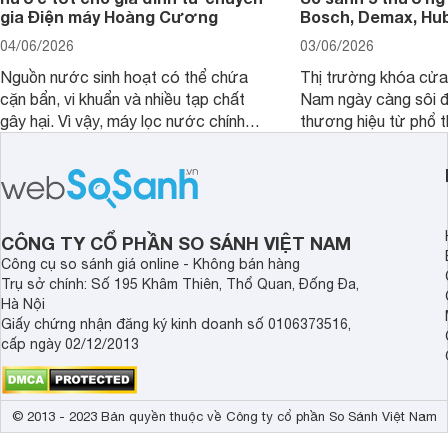
gia Điện máy Hoàng Cương
Bosch, Demax, Hub
04/06/2026
03/06/2026
Nguồn nước sinh hoạt có thể chứa
Thị trường khóa cửa 
cặn bẩn, vi khuẩn và nhiều tạp chất
Nam ngày càng sôi đ
gây hại. Vì vậy, máy lọc nước chính
thương hiệu từ phổ 
hãng là giải pháp hiệu quả giúp bảo vệ
cấp. Nếu bạn đang b
sức khỏe và đảm bảo nguồn nước
cửa điện tử hãng nào 
sạch cho cả gia đình.
sẽ so sánh 5 thương
tâm nhiều hiện nay: 
Demax, Hubert và Gi
CÔNG TY CỔ PHẦN SO SÁNH VIỆT NAM
Công cụ so sánh giá online - Không bán hàng
Trụ sở chính: Số 195 Khâm Thiên, Thổ Quan, Đống Đa,
Hà Nội
Giấy chứng nhận đăng ký kinh doanh số 0106373516,
cấp ngày 02/12/2013
© 2013 - 2023 Bản quyền thuộc về Công ty cổ phần So Sánh Việt Nam