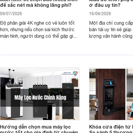
để sắc nét mà không lãng phí?
ở đâu uy tín?
09/07/2026
16/06/2026
Độ phân giải 4K nghe có vẻ luôn tốt
Một địa chỉ cung cấp
hơn, nhưng nếu chọn sai kích thước
bán tải uy tín sẽ giú
màn hình, người dùng có thể gặp giao
lượng vận hành cũng
diện quá nhỏ, phải phóng to nhiều
của chủ xe khi lên đ
hoặc không tận dụng hết không gian
hai" của mình.
hiển thị. Vậy màn hình 4K nên chọn
bao nhiêu inch là hợp lý?
Hướng dẫn chọn mua máy lọc
Khóa cửa điện tử 
nước tốt cho gia đình từ chuyên
So sánh 5 thương 