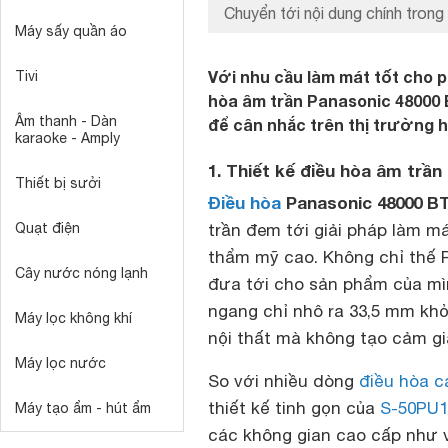
Chuyển tới nội dung chính trong 
Máy sấy quần áo
Với nhu cầu làm mát tốt cho p
Tivi
hòa âm trần Panasonic 48000 
Âm thanh - Dàn
để cân nhắc trên thị trường h
karaoke - Amply
1. Thiết kế điều hòa âm trầ
Thiết bị sưởi
Điều hòa
Panasonic 48000 BT
Quạt điện
trần đem tới giải pháp làm má
thẩm mỹ cao. Không chỉ thế P
Cây nước nóng lạnh
đưa tới cho sản phẩm của mì
ngang chỉ nhô ra 33,5 mm khỏ
Máy lọc không khí
nội thất mà không tạo cảm gi
Máy lọc nước
So với nhiều dòng
điều hòa c
thiết kế tinh gọn của
S-50PU
Máy tạo ẩm - hút ẩm
các không gian cao cấp như v