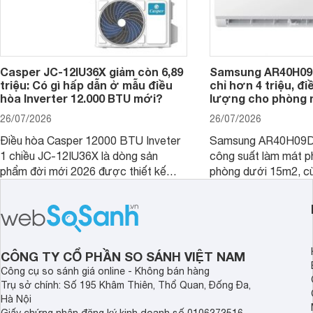
Casper JC-12IU36X giảm còn 6,89
Samsung AR40H09
triệu: Có gì hấp dẫn ở mẫu điều
chỉ hơn 4 triệu, đ
hòa Inverter 12.000 BTU mới?
lượng cho phòng 
26/07/2026
26/07/2026
Điều hòa Casper 12000 BTU Inveter
Samsung AR40H09D
1 chiều JC-12IU36X là dòng sản
công suất làm mát p
phẩm đời mới 2026 được thiết kế
phòng dưới 15m2, cù
cho phòng từ 15 - 20m2, không chỉ
lý là lựa chọn rất đ
sở hữu khả năng làm mát tốt mà còn
phòng ngủ, phòng khá
có giá bán rất hợp lý.
CÔNG TY CỔ PHẦN SO SÁNH VIỆT NAM
Công cụ so sánh giá online - Không bán hàng
Trụ sở chính: Số 195 Khâm Thiên, Thổ Quan, Đống Đa,
Hà Nội
Giấy chứng nhận đăng ký kinh doanh số 0106373516,