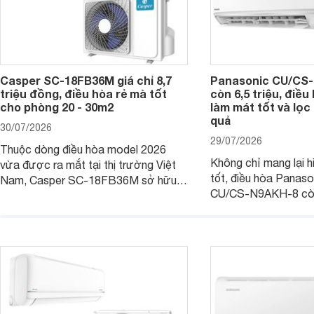
Casper SC-18FB36M giá chỉ 8,7
Panasonic CU/CS-
triệu đồng, điều hòa rẻ mà tốt
còn 6,5 triệu, điề
cho phòng 20 - 30m2
làm mát tốt và lọc 
quả
30/07/2026
29/07/2026
Thuộc dòng điều hòa model 2026
Không chỉ mang lại h
vừa được ra mắt tại thị trường Việt
tốt, điều hòa Panas
Nam, Casper SC-18FB36M sở hữu
CU/CS-N9AKH-8 còn
công suất làm mát 18.000 BTU, phù
với khả năng vận hàn
hợp với các phòng có diện tích từ 20
thụ điện hợp lý và đ
- 30 m2. Bên cạnh khả năng làm mát
trình sử dụng lâu dài.
hiệu quả, sản phẩm còn được trang bị
nhiều tính năng và công nghệ hiện đại.