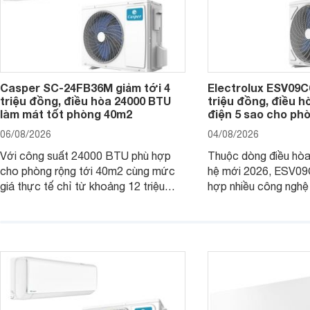
Casper SC-24FB36M giảm tới 4
Electrolux ESV09C6
triệu đồng, điều hòa 24000 BTU
triệu đồng, điều h
làm mát tốt phòng 40m2
điện 5 sao cho ph
06/08/2026
04/08/2026
Với công suất 24000 BTU phù hợp
Thuộc dòng điều hòa 
cho phòng rộng tới 40m2 cùng mức
hệ mới 2026, ESV09
giá thực tế chỉ từ khoảng 12 triệu
hợp nhiều công nghệ 
đồng, Casper SC-24FB36M đang là
nâng cao hiệu quả là
một trong những mẫu điều hòa phổ
điện và vận hành êm 
thông thu hút nhiều sự quan tâm của
thiết bị đang được nh
người tiêu dùng Việt.
giá bán rất dễ chịu.