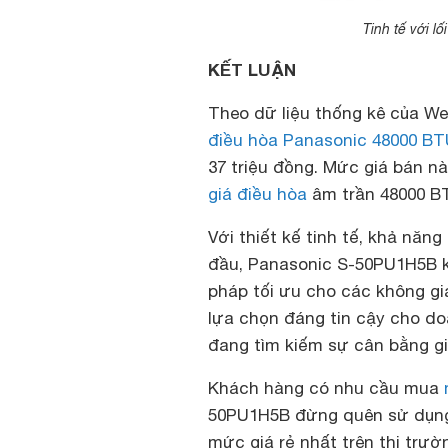
Tinh tế với l
KẾT LUẬN
Theo dữ liệu thống kê của Web
điều hòa Panasonic 48000 BT
37 triệu đồng. Mức giá bán n
giá điều hòa
âm trần 48000 BT
Với thiết kế tinh tế, khả nă
đầu, Panasonic S-50PU1H5B khô
pháp tối ưu cho các không gi
lựa chọn đáng tin cậy cho d
đang tìm kiếm sự cân bằng gi
Khách hàng có nhu cầu mua
50PU1H5B đừng quên sử dụng 
mức giá rẻ nhất trên thị trườ