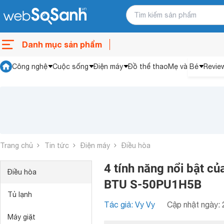
Danh mục sản phẩm
Công nghệ
Cuộc sống
Điện máy
Đồ thể thao
Mẹ và Bé
Revie
Trang chủ
Tin tức
Điện máy
Điều hòa
4 tính năng nổi bật c
Điều hòa
BTU S-50PU1H5B
Tủ lạnh
Tác giả: Vy Vy
Cập nhật ngày: 
Máy giặt