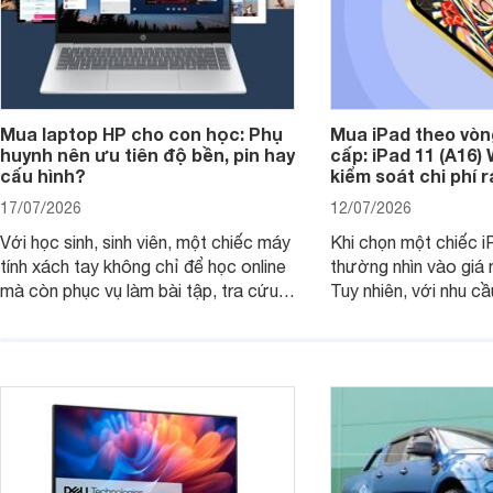
Mua laptop HP cho con học: Phụ
Mua iPad theo vòn
huynh nên ưu tiên độ bền, pin hay
cấp: iPad 11 (A16)
cấu hình?
kiểm soát chi phí 
17/07/2026
12/07/2026
Với học sinh, sinh viên, một chiếc máy
Khi chọn một chiếc i
tính xách tay không chỉ để học online
thường nhìn vào giá 
mà còn phục vụ làm bài tập, tra cứu,
Tuy nhiên, với nhu cầ
thuyết trình và giải trí nhẹ. Khi chọn
việc nhẹ và giải trí t
laptop HP cho con, phụ huynh nên
quan trọng hơn là tổn
nhìn theo nhu cầu sử dụng nhiều năm
mua bản nào, có cần
thay vì chỉ so sánh cấu hình trên giấy.
không, dùng được ba
nên nâng cấp.