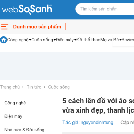
Danh mục sản phẩm
Công nghệ
Cuộc sống
Điện máy
Đồ thể thao
Mẹ và Bé
Revie
Trang chủ
Tin tức
Cuộc sống
5 cách lên đồ với áo
Công nghệ
vừa xinh đẹp, thanh lị
Điện máy
Tác giả: nguyendinhtung
Cập nh
Nhà cửa & Đời sống