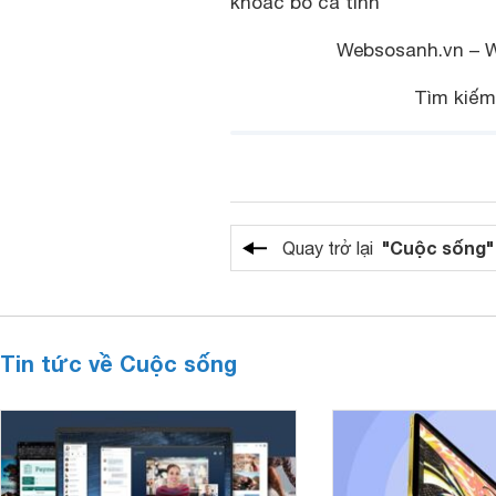
khoác bò cá tính
Websosanh.vn – 
Tìm kiế
"Cuộc sống"
Quay trở lại
Tin tức về Cuộc sống