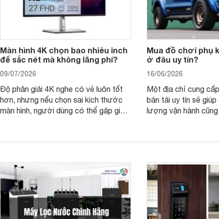
Màn hình 4K chọn bao nhiêu inch
Mua đồ chơi phụ ki
để sắc nét mà không lãng phí?
ở đâu uy tín?
09/07/2026
16/06/2026
Độ phân giải 4K nghe có vẻ luôn tốt
Một địa chỉ cung cấp
hơn, nhưng nếu chọn sai kích thước
bán tải uy tín sẽ giú
màn hình, người dùng có thể gặp giao
lượng vận hành cũng
diện quá nhỏ, phải phóng to nhiều
của chủ xe khi lên đ
hoặc không tận dụng hết không gian
hai" của mình.
hiển thị. Vậy màn hình 4K nên chọn
bao nhiêu inch là hợp lý?