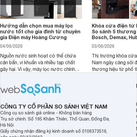
Hướng dẫn chọn mua máy lọc
Khóa cửa điện tử 
nước tốt cho gia đình từ chuyên
So sánh 5 thương 
gia Điện máy Hoàng Cương
Bosch, Demax, Hub
04/06/2026
03/06/2026
Nguồn nước sinh hoạt có thể chứa
Thị trường khóa cửa 
cặn bẩn, vi khuẩn và nhiều tạp chất
Nam ngày càng sôi đ
gây hại. Vì vậy, máy lọc nước chính
thương hiệu từ phổ 
hãng là giải pháp hiệu quả giúp bảo vệ
cấp. Nếu bạn đang b
sức khỏe và đảm bảo nguồn nước
cửa điện tử hãng nào 
sạch cho cả gia đình.
sẽ so sánh 5 thương
tâm nhiều hiện nay: 
Demax, Hubert và Gi
CÔNG TY CỔ PHẦN SO SÁNH VIỆT NAM
Công cụ so sánh giá online - Không bán hàng
Trụ sở chính: Số 195 Khâm Thiên, Thổ Quan, Đống Đa,
Hà Nội
Giấy chứng nhận đăng ký kinh doanh số 0106373516,