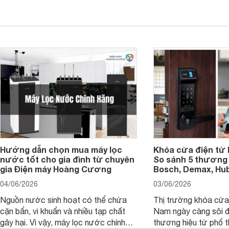
diện quá nhỏ, phải phóng to nhiều
của chủ xe khi lên đ
hoặc không tận dụng hết không gian
hai" của mình.
hiển thị. Vậy màn hình 4K nên chọn
bao nhiêu inch là hợp lý?
Hướng dẫn chọn mua máy lọc
Khóa cửa điện tử 
nước tốt cho gia đình từ chuyên
So sánh 5 thương 
gia Điện máy Hoàng Cương
Bosch, Demax, Hub
04/06/2026
03/06/2026
Nguồn nước sinh hoạt có thể chứa
Thị trường khóa cửa 
cặn bẩn, vi khuẩn và nhiều tạp chất
Nam ngày càng sôi đ
gây hại. Vì vậy, máy lọc nước chính
thương hiệu từ phổ 