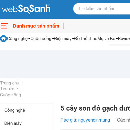
Danh mục sản phẩm
Công nghệ
Cuộc sống
Điện máy
Đồ thể thao
Mẹ và Bé
Revie
Trang chủ
Tin tức
Cuộc sống
5 cây son đỏ gạch dướ
Công nghệ
Tác giả: nguyendinhtung
Cập nh
Điện máy