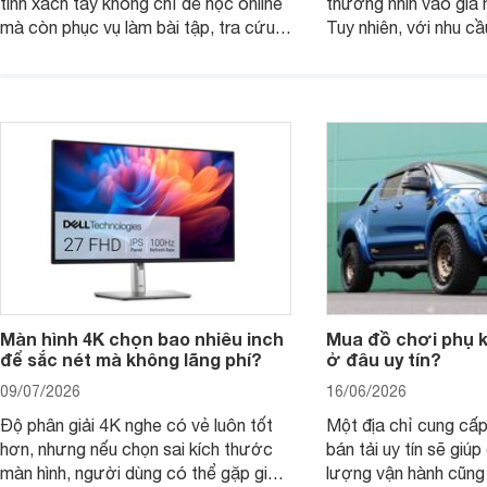
tính xách tay không chỉ để học online
thường nhìn vào giá 
mà còn phục vụ làm bài tập, tra cứu,
Tuy nhiên, với nhu cầ
thuyết trình và giải trí nhẹ. Khi chọn
việc nhẹ và giải trí t
laptop HP cho con, phụ huynh nên
quan trọng hơn là tổn
nhìn theo nhu cầu sử dụng nhiều năm
mua bản nào, có cần
thay vì chỉ so sánh cấu hình trên giấy.
không, dùng được ba
nên nâng cấp.
Màn hình 4K chọn bao nhiêu inch
Mua đồ chơi phụ ki
để sắc nét mà không lãng phí?
ở đâu uy tín?
09/07/2026
16/06/2026
Độ phân giải 4K nghe có vẻ luôn tốt
Một địa chỉ cung cấp
hơn, nhưng nếu chọn sai kích thước
bán tải uy tín sẽ giú
màn hình, người dùng có thể gặp giao
lượng vận hành cũng