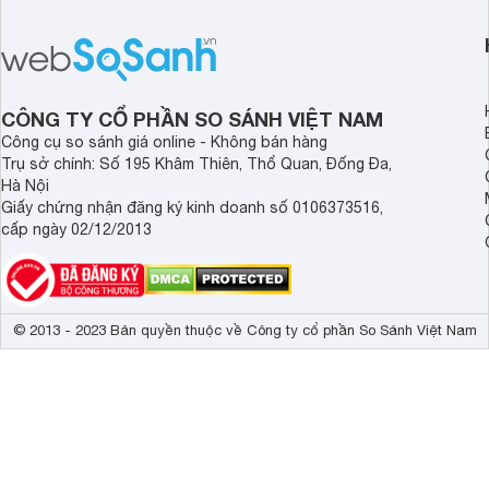
hãng là giải pháp hiệu quả giúp bảo vệ
cấp. Nếu bạn đang b
sức khỏe và đảm bảo nguồn nước
cửa điện tử hãng nào 
sạch cho cả gia đình.
sẽ so sánh 5 thương
tâm nhiều hiện nay: 
Demax, Hubert và Gi
CÔNG TY CỔ PHẦN SO SÁNH VIỆT NAM
Công cụ so sánh giá online - Không bán hàng
Trụ sở chính: Số 195 Khâm Thiên, Thổ Quan, Đống Đa,
Hà Nội
Giấy chứng nhận đăng ký kinh doanh số 0106373516,
cấp ngày 02/12/2013
© 2013 - 2023 Bản quyền thuộc về Công ty cổ phần So Sánh Việt Nam