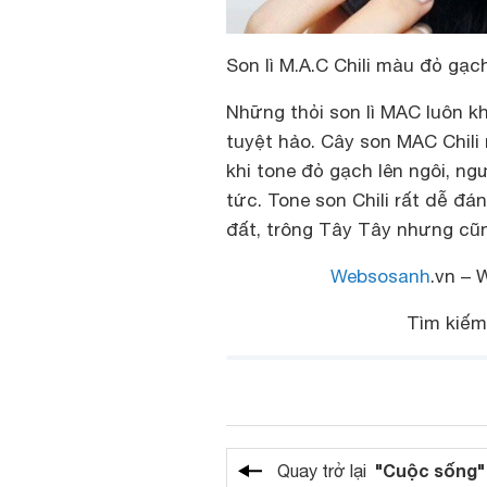
Son lì M.A.C Chili màu đỏ gạc
Những thỏi son lì MAC luôn kh
tuyệt hảo. Cây son MAC Chili
khi tone đỏ gạch lên ngôi, n
tức. Tone son Chili rất dễ đá
đất, trông Tây Tây nhưng cũn
Websosanh
.vn – 
Tìm kiế
"Cuộc sống"
Quay trở lại