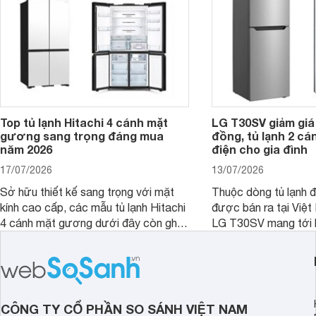
nay, Panasonic
Top tủ lạnh Hitachi 4 cánh mặt
LG T30SV giảm giá 
gương sang trọng đáng mua
đồng, tủ lạnh 2 cá
năm 2026
điện cho gia đình
17/07/2026
13/07/2026
Sở hữu thiết kế sang trọng với mặt
Thuộc dòng tủ lạnh 
kính cao cấp, các mẫu tủ lạnh Hitachi
được bán ra tại Việ
4 cánh mặt gương dưới đây còn ghi
LG T30SV mang tới 
điểm nhờ dung tích lớn cùng nhiều
lượng với những trang
công nghệ bảo quản hiện đại, đáp ứng
mức giá bán dễ tiếp 
tốt nhu cầu lưu trữ thực phẩm của gia
nhiều khách hàng Việ
đình.
CÔNG TY CỔ PHẦN SO SÁNH VIỆT NAM