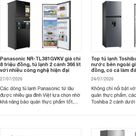
nhiều công nghệ.
Panasonic NR-TL381GVKV giá chỉ
Top tủ lạnh Toshib
8 triệu đồng, tủ lạnh 2 cánh 366 lít
nước bên ngoài giá
với nhiều công nghệ hiện đại
đồng, có cả làm đ
27/07/2026
24/07/2026
Các dòng tủ lạnh Panasonic từ lâu
Không chỉ nổi bật vớ
được nhiều gia đình Việt lựa chọn nhờ
quản thực phẩm, các
khả năng bảo quản thực phẩm tốt,
Toshiba 2 cánh dướ
vận hành bền bỉ cùng nhiều công nghệ
trang bị vòi lấy nước
hiện đại. Tuy nhiên, mức giá thường
lợi, mang đến trải ng
cao hơn so với nhiều sản phẩm cùng
nghi hơn cho gia đình 
phân khúc khiến không ít người dùng
phải cân nhắc. Trên thị trường hiện