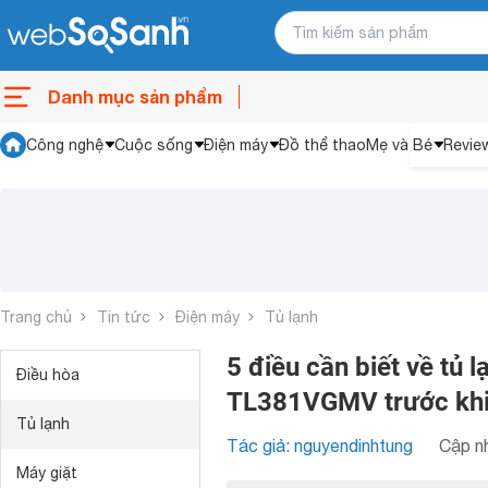
Danh mục sản phẩm
Công nghệ
Cuộc sống
Điện máy
Đồ thể thao
Mẹ và Bé
Revie
Trang chủ
Tin tức
Điện máy
Tủ lạnh
5 điều cần biết về tủ 
Điều hòa
TL381VGMV trước kh
Tủ lạnh
Tác giả: nguyendinhtung
Cập nh
Máy giặt