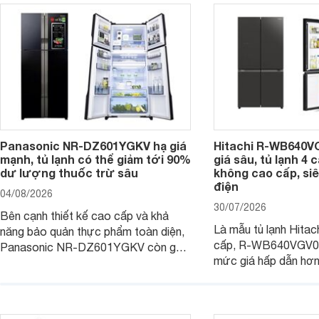
Panasonic NR-DZ601YGKV hạ giá
Hitachi R-WB640V
mạnh, tủ lạnh có thể giảm tới 90%
giá sâu, tủ lạnh 4
dư lượng thuốc trừ sâu
không cao cấp, siê
điện
04/08/2026
30/07/2026
Bên cạnh thiết kế cao cấp và khả
Là mẫu tủ lạnh Hitac
năng bảo quản thực phẩm toàn diện,
cấp, R-WB640VGV0 
Panasonic NR-DZ601YGKV còn gây
mức giá hấp dẫn hơ
chú ý với công nghệ Nanoe™ X độc
trình giảm giá, trở t
quyền, được hãng công bố có khả
đáng cân nhắc cho cá
năng giảm tới 90% dư lượng thuốc
đang tìm kiếm sản ph
trừ sâu còn tồn đọng trên thực phẩm.