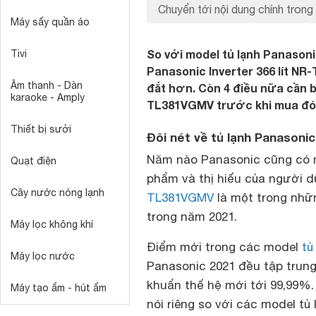
Chuyển tới nội dung chính trong 
Máy sấy quần áo
So với model tủ lạnh Panasoni
Tivi
Panasonic Inverter 366 lít N
Âm thanh - Dàn
đắt hơn. Còn 4 điều nữa cần bi
karaoke - Amply
TL381VGMV trước khi mua đó 
Thiết bị sưởi
Đôi nét về tủ lạnh Panasoni
Năm nào Panasonic cũng có m
Quạt điện
phẩm và thị hiếu của người dù
Cây nước nóng lạnh
TL381VGMV
là một trong nhữ
trong năm 2021.
Máy lọc không khí
Điểm mới trong các model
tủ
Máy lọc nước
Panasonic 2021 đều tập trung 
khuẩn thế hệ mới tới 99,99%
Máy tạo ẩm - hút ẩm
nói riêng so với các model tủ