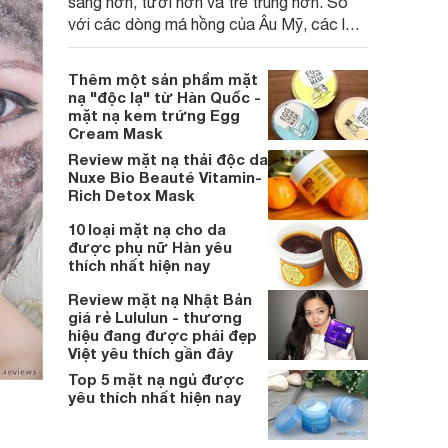
sáng hơn, tươi hơn và trẻ trung hơn. So
với các dòng má hồng của Âu Mỹ, các loại
kem má hồng của Hàn Quốc hiện đang
được giới trẻ Việt yêu thích hơn cả.
Thêm một sản phẩm mặt
nạ "độc lạ" từ Hàn Quốc -
mặt nạ kem trứng Egg
Cream Mask
Review mặt nạ thải độc da
Nuxe Bio Beauté Vitamin-
Rich Detox Mask
10 loại mặt nạ cho da
được phụ nữ Hàn yêu
thích nhất hiện nay
Review mặt nạ Nhật Bản
giá rẻ Lululun - thương
hiệu đang được phái đẹp
Việt yêu thích gần đây
Top 5 mặt nạ ngủ được
yêu thích nhất hiện nay