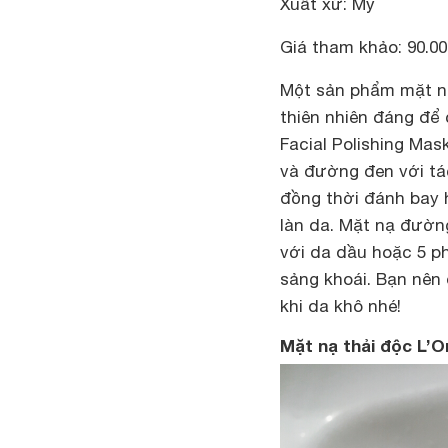
Xuất xứ: Mỹ
Giá tham khảo: 90.0
Một sản phẩm mặt nạ
thiên nhiên đáng để
Facial Polishing Mas
và đường đen với tác
đồng thời đánh bay 
làn da. Mặt nạ đườn
với da dầu hoặc 5 ph
sảng khoái. Bạn nên
khi da khô nhé!
Mặt nạ thải độc L’O