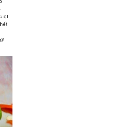
o
–
diệt
chết
g!