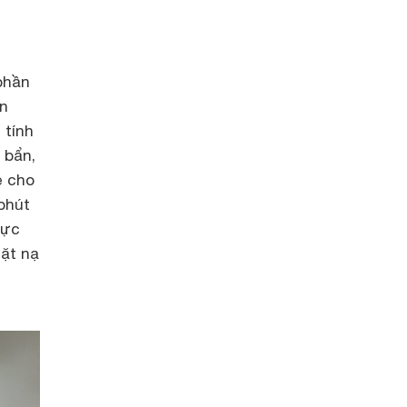
phần
an
 tính
 bẩn,
ẻ cho
phút
cực
mặt nạ