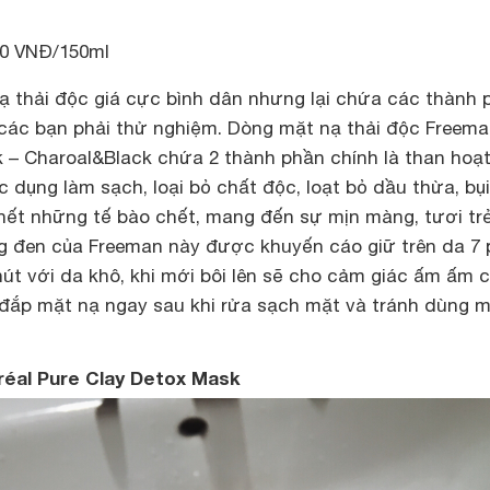
00 VNĐ/150ml
 thải độc giá cực bình dân nhưng lại chứa các thành 
 các bạn phải thử nghiệm. Dòng mặt nạ thải độc Freem
k – Charoal&Black chứa 2 thành phần chính là than hoạt
 dụng làm sạch, loại bỏ chất độc, loạt bỏ dầu thừa, bụi
hết những tế bào chết, mang đến sự mịn màng, tươi tr
g đen của Freeman này được khuyến cáo giữ trên da 7 
út với da khô, khi mới bôi lên sẽ cho cảm giác ấm ấm 
 đắp mặt nạ ngay sau khi rửa sạch mặt và tránh dùng 
réal Pure Clay Detox Mask