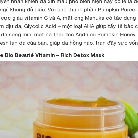
yên nhân khiến da xỉn màu phổ biến hiện nay có lẽ là d
 ngủ không đủ giấc. Với các thành phần Pumpkin Puree 
 cực giàu vitamin C và A, mật ong Manuka có tác dụng 
 dịu da, Glycolic Acid – một loại AHA giúp tẩy tế bào 
 da sáng mịn, mặt nạ thải độc Andalou Pumpkin Honey
resh làn da của bạn, giúp da hồng hào, tràn đầy sức sốn
xe Bio Beauté Vitamin – Rich Detox Mask