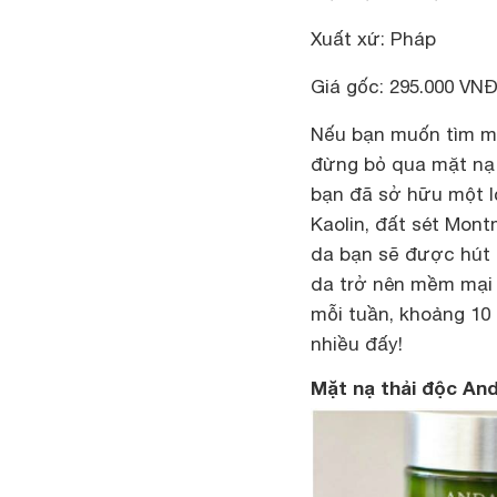
Xuất xứ: Pháp
Giá gốc: 295.000 VN
Nếu bạn muốn tìm mộ
đừng bỏ qua mặt nạ L
bạn đã sở hữu một lọ
Kaolin, đất sét Mont
da bạn sẽ được hút 
da trở nên mềm mại 
mỗi tuần, khoảng 10 
nhiều đấy!
Mặt nạ thải độc An