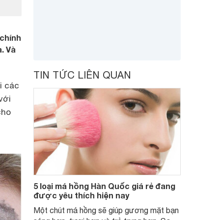
 chính
. Và
TIN TỨC LIÊN QUAN
i các
với
cho
5 loại má hồng Hàn Quốc giá rẻ đang
được yêu thích hiện nay
Một chút má hồng sẽ giúp gương mặt bạn