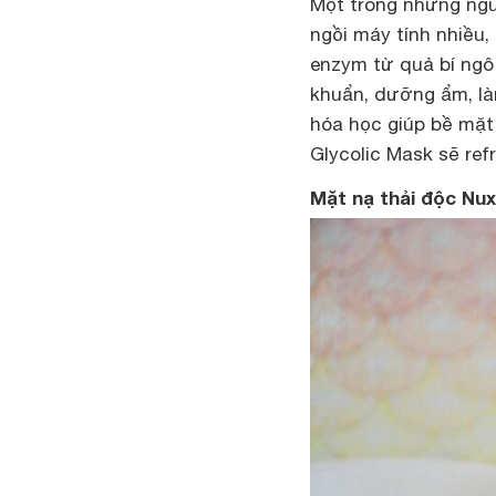
Một trong những ngu
ngồi máy tính nhiều,
enzym từ quả bí ngô
khuẩn, dưỡng ẩm, làm
hóa học giúp bề mặt
Glycolic Mask sẽ ref
Mặt nạ thải độc Nu