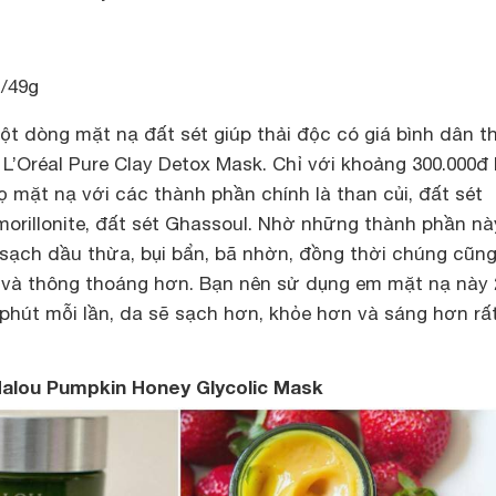
Đ/49g
t dòng mặt nạ đất sét giúp thải độc có giá bình dân th
’Oréal Pure Clay Detox Mask. Chỉ với khoảng 300.000đ 
 mặt nạ với các thành phần chính là than củi, đất sét
morillonite, đất sét Ghassoul. Nhờ những thành phần n
sạch dầu thừa, bụi bẩn, bã nhờn, đồng thời chúng cũng
và thông thoáng hơn. Bạn nên sử dụng em mặt nạ này 
phút mỗi lần, da sẽ sạch hơn, khỏe hơn và sáng hơn rấ
dalou Pumpkin Honey Glycolic Mask