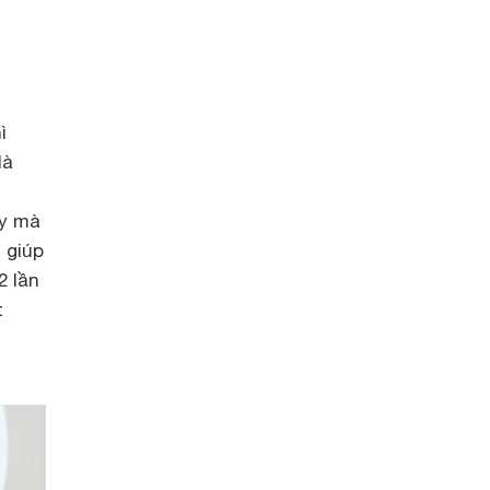
ì
là
ày mà
 giúp
2 lần
t