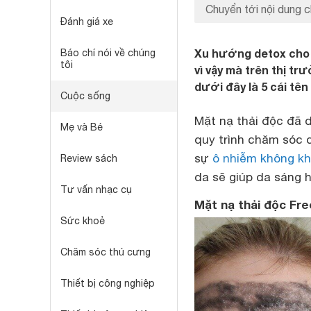
Chuyển tới nội dung c
Đánh giá xe
Xu hướng detox cho d
Báo chí nói về chúng
tôi
vì vậy mà trên thị t
dưới đây là 5 cái tê
Cuộc sống
Mặt nạ thải độc đã 
Mẹ và Bé
quy trình chăm sóc d
sự
ô nhiễm không kh
Review sách
da sẽ giúp da sáng 
Tư vấn nhạc cụ
Mặt nạ thải độc Fre
Sức khoẻ
Chăm sóc thú cưng
Thiết bị công nghiệp