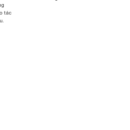
ng
o tác
u.