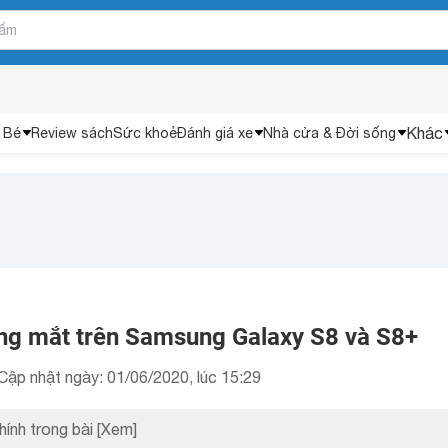
Khác
 Bé
Review sách
Sức khoẻ
Đánh giá xe
Nhà cửa & Đời sống
g mắt trên Samsung Galaxy S8 và S8+
Cập nhật ngày: 01/06/2020, lúc 15:29
hính trong bài
[Xem]