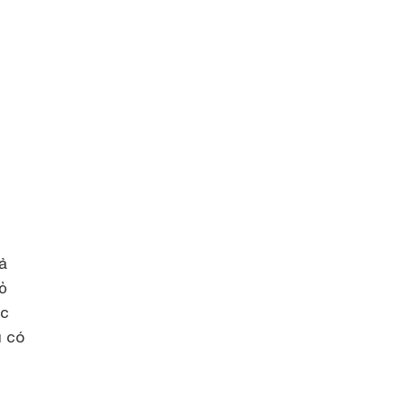
ả
ỏ
ực
u có