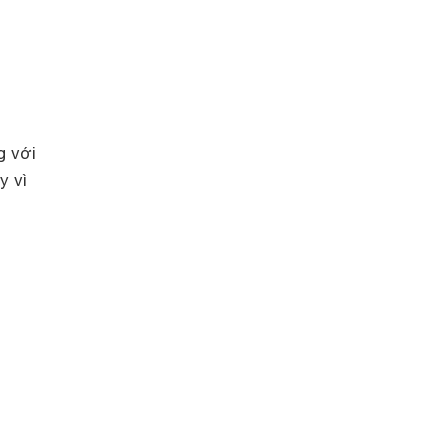
g với
y vì