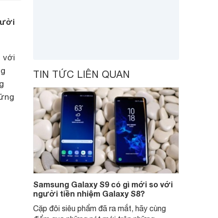
gười
 với
ng
TIN TỨC LIÊN QUAN
g
hững
Samsung Galaxy S9 có gì mới so với
người tiền nhiệm Galaxy S8?
Cặp đôi siêu phẩm đã ra mắt, hãy cùng