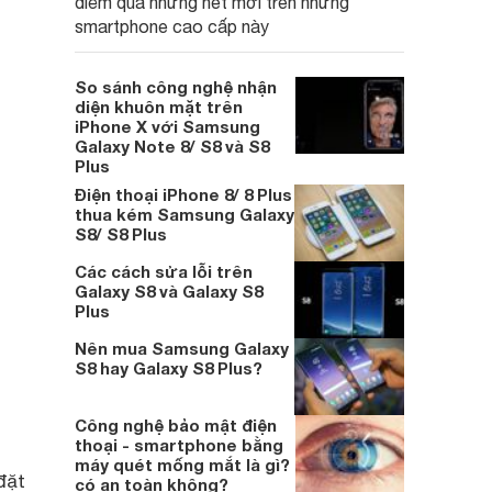
điểm qua những nét mới trên những
smartphone cao cấp này
So sánh công nghệ nhận
diện khuôn mặt trên
iPhone X với Samsung
Galaxy Note 8/ S8 và S8
Plus
Điện thoại iPhone 8/ 8 Plus
thua kém Samsung Galaxy
S8/ S8 Plus
Các cách sửa lỗi trên
Galaxy S8 và Galaxy S8
Plus
Nên mua Samsung Galaxy
S8 hay Galaxy S8 Plus?
Công nghệ bảo mật điện
thoại - smartphone bằng
máy quét mống mắt là gì?
đặt
có an toàn không?