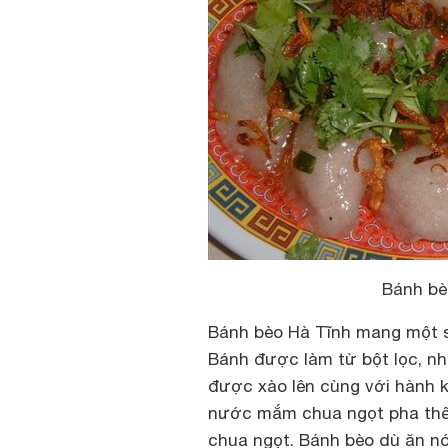
Bánh bè
Bánh bèo Hà Tĩnh mang một sắ
Bánh được làm từ bột lọc, nh
được xào lên cùng với hành 
nước mắm chua ngọt pha thêm
chua ngọt. Bánh bèo dù ăn n