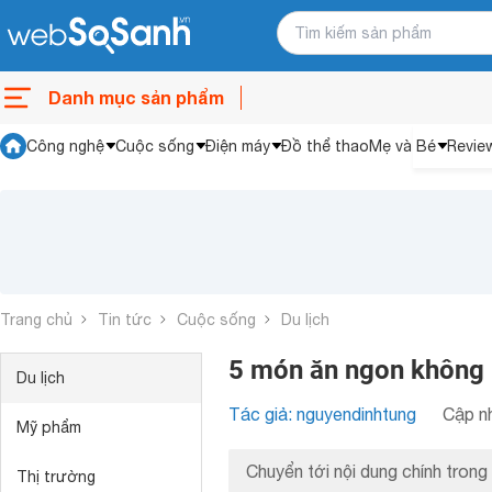
Danh mục sản phẩm
Công nghệ
Cuộc sống
Điện máy
Đồ thể thao
Mẹ và Bé
Revie
Trang chủ
Tin tức
Cuộc sống
Du lịch
5 món ăn ngon không n
Du lịch
Tác giả: nguyendinhtung
Cập nh
Mỹ phẩm
Chuyển tới nội dung chính trong 
Thị trường