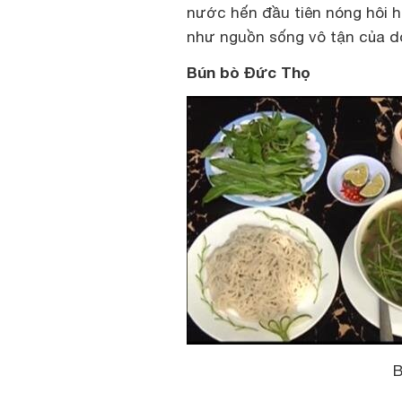
nước hến đầu tiên nóng hôi 
như nguồn sống vô tận của d
Bún bò Đức Thọ
B