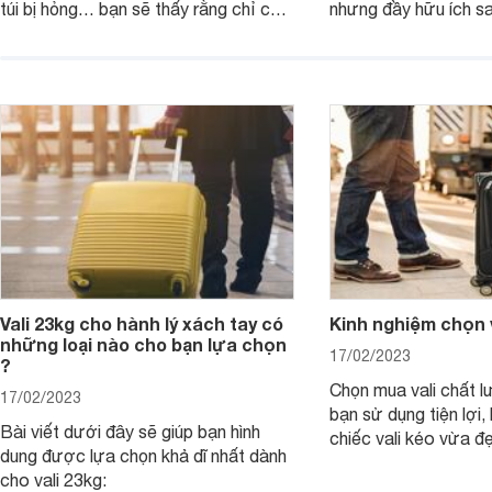
túi bị hỏng… bạn sẽ thấy rằng chỉ cần
nhưng đầy hữu ích sa
1 chi tiết nhỏ cũng khiến bạn rơi vào
thảm họa trong kì nghỉ mà bạn không
hề mong muốn.
Vali 23kg cho hành lý xách tay có
Kinh nghiệm chọn v
những loại nào cho bạn lựa chọn
17/02/2023
?
Chọn mua vali chất l
17/02/2023
bạn sử dụng tiện lợi
Bài viết dưới đây sẽ giúp bạn hình
chiếc vali kéo vừa đ
dung được lựa chọn khả dĩ nhất dành
tiết kiệm được rất nh
cho vali 23kg:
Dưới đây là kinh ngh