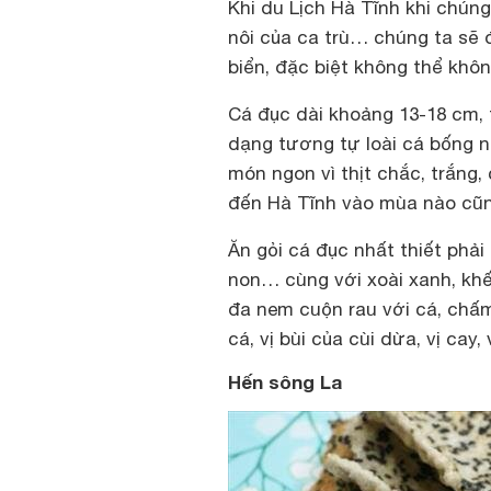
Khi
du Lịch Hà Tĩnh
khi chúng
nôi của ca trù… chúng ta sẽ
biển, đặc biệt không thể khô
Cá đục dài khoảng 13-18 cm, 
dạng tư­ơng tự loài cá bống 
món ngon vì thịt chắc, trắng,
đến Hà Tĩnh vào mùa nào cũn
Ăn gỏi cá đục nhất thiết phải 
non… cùng với xoài xanh, khế
đa nem cuộn rau với cá, chấm
cá, vị bùi của cùi dừa, vị cay,
Hến sông La