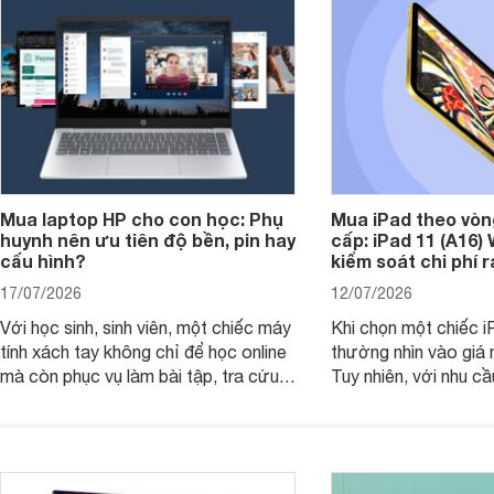
Mua laptop HP cho con học: Phụ
Mua iPad theo vòn
huynh nên ưu tiên độ bền, pin hay
cấp: iPad 11 (A16)
cấu hình?
kiểm soát chi phí 
17/07/2026
12/07/2026
Với học sinh, sinh viên, một chiếc máy
Khi chọn một chiếc i
tính xách tay không chỉ để học online
thường nhìn vào giá 
mà còn phục vụ làm bài tập, tra cứu,
Tuy nhiên, với nhu cầ
thuyết trình và giải trí nhẹ. Khi chọn
việc nhẹ và giải trí t
laptop HP cho con, phụ huynh nên
quan trọng hơn là tổn
nhìn theo nhu cầu sử dụng nhiều năm
mua bản nào, có cần
thay vì chỉ so sánh cấu hình trên giấy.
không, dùng được ba