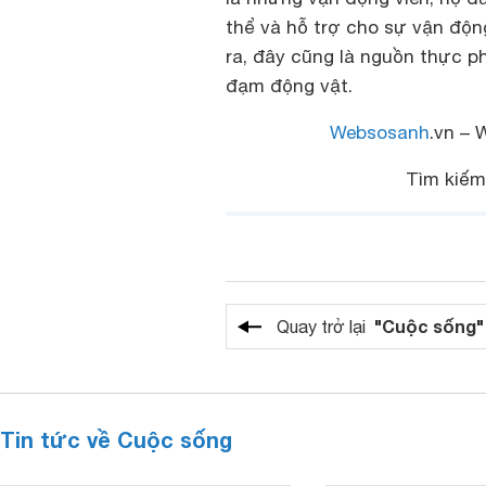
thể và hỗ trợ cho sự vận độ
ra, đây cũng là nguồn thực 
đạm động vật.
Websosanh
.vn – 
Tìm kiế
"Cuộc sống"
Quay trở lại
Tin tức về Cuộc sống