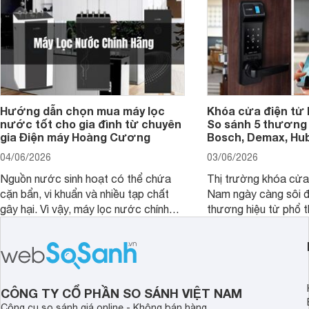
Hướng dẫn chọn mua máy lọc
Khóa cửa điện tử 
nước tốt cho gia đình từ chuyên
So sánh 5 thương 
gia Điện máy Hoàng Cương
Bosch, Demax, Hub
04/06/2026
03/06/2026
Nguồn nước sinh hoạt có thể chứa
Thị trường khóa cửa 
cặn bẩn, vi khuẩn và nhiều tạp chất
Nam ngày càng sôi đ
gây hại. Vì vậy, máy lọc nước chính
thương hiệu từ phổ 
hãng là giải pháp hiệu quả giúp bảo vệ
cấp. Nếu bạn đang b
sức khỏe và đảm bảo nguồn nước
cửa điện tử hãng nào 
sạch cho cả gia đình.
sẽ so sánh 5 thương
tâm nhiều hiện nay: 
Demax, Hubert và Gi
CÔNG TY CỔ PHẦN SO SÁNH VIỆT NAM
Công cụ so sánh giá online - Không bán hàng