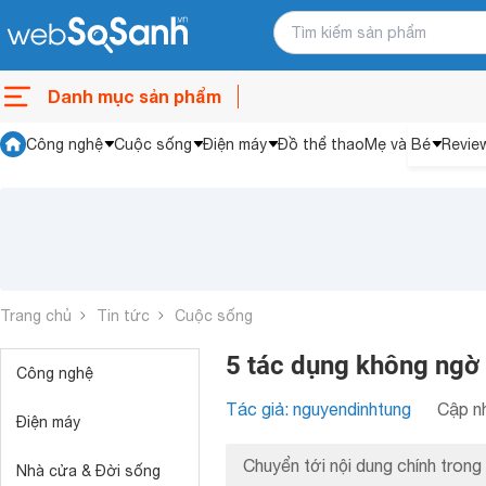
Danh mục sản phẩm
Công nghệ
Cuộc sống
Điện máy
Đồ thể thao
Mẹ và Bé
Revie
Trang chủ
Tin tức
Cuộc sống
5 tác dụng không ngờ c
Công nghệ
Tác giả: nguyendinhtung
Cập nh
Điện máy
Chuyển tới nội dung chính trong 
Nhà cửa & Đời sống