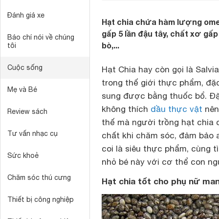
Đánh giá xe
Hạt chia chứa hàm lượng omega
gấp 5 lần đậu tây, chất xơ gấp 
Báo chí nói về chúng
bò,...
tôi
Cuộc sống
Hạt Chia hay còn gọi là Salv
trong thế giới thực phẩm, đặ
Mẹ và Bé
sung được bằng thuốc bổ. Đặc
không thích
dầu thực vật
nên 
Review sách
thế mà người trồng hạt chia 
Tư vấn nhạc cụ
chất khi chăm sóc, đảm bảo 
coi là siêu thực phẩm, cùng 
Sức khoẻ
nhỏ bé này với cơ thể con ng
Chăm sóc thú cưng
Hạt chia tốt cho phụ nữ man
Thiết bị công nghiệp