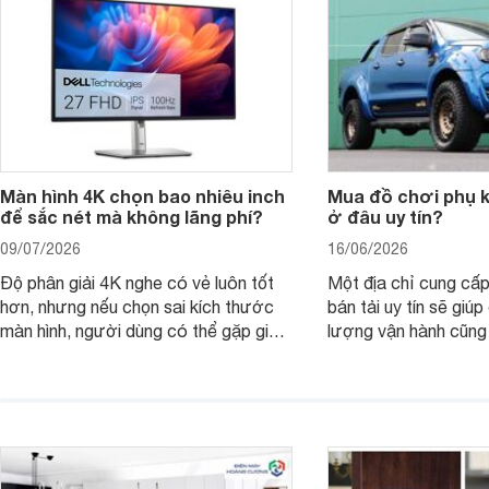
nên nâng cấp.
Màn hình 4K chọn bao nhiêu inch
Mua đồ chơi phụ ki
để sắc nét mà không lãng phí?
ở đâu uy tín?
09/07/2026
16/06/2026
Độ phân giải 4K nghe có vẻ luôn tốt
Một địa chỉ cung cấp
hơn, nhưng nếu chọn sai kích thước
bán tải uy tín sẽ giú
màn hình, người dùng có thể gặp giao
lượng vận hành cũng
diện quá nhỏ, phải phóng to nhiều
của chủ xe khi lên đ
hoặc không tận dụng hết không gian
hai" của mình.
hiển thị. Vậy màn hình 4K nên chọn
bao nhiêu inch là hợp lý?