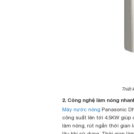
Thiết 
2. Công nghệ làm nóng nhanh
Máy nước nóng
Panasonic Dh
công suất lên tới 4.5KW giúp
làm nóng, rút ngắn thời gian
lâu khi sử dụng. Thời gian 