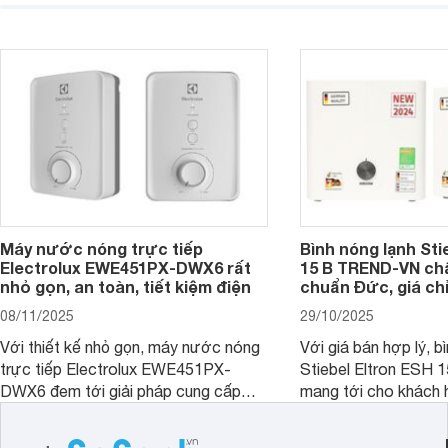
nóng hiệu quả và tiện lợi cho các
Dưới đây là 7 mẫu bì
công trình có nhu cầu lớn. Dưới đây là
ngang 15 lít đáng mua
những thông tin cơ bản bạn cần biết
về dòng sản phẩm này.
Máy nước nóng trực tiếp
Bình nóng lạnh Sti
Electrolux EWE451PX-DWX6 rất
15 B TREND-VN ch
nhỏ gọn, an toàn, tiết kiệm điện
chuẩn Đức, giá chỉ
08/11/2025
29/10/2025
Với thiết kế nhỏ gọn, máy nước nóng
Với giá bán hợp lý, b
trực tiếp Electrolux EWE451PX-
Stiebel Eltron ESH
DWX6 đem tới giải pháp cung cấp
mang tới cho khách 
nước nóng tối ưu cho các phòng tắm
phẩm chất lượng với
hiện đại, đặc biệt là các phòng tắm
hợp lý đồng thời có 