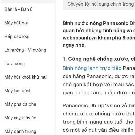
Chuyển tới nội dung chính trong 
Bàn là - Bàn ủi
Bình nước nóng Panasonic Dh
Máy hút bụi
quan bởi những tính năng và 
Bếp các loại
websosanh.vn khám phá 6 công
ngay nhé.
Lò nướng - Vỉ nướng
1. Công nghệ chống xước, c
Lò vi sóng
Bình nóng lạnh trực tiếp
Pana
của hãng Panasonic, được ra 
Máy hút khói, khử mùi
nhỏ gọn kết hợp với màu sắc 
Máy làm bánh
gian phòng tắm, nhận được rấ
Máy pha cà phê
Panasonic Dh-up1vs có vỏ bì
chống xước, chống nước đạt ch
Máy xay, máy ép
trong bình, nâng cao tuổi th
có một số nút vặn điều khiển 
Máy đánh trứng