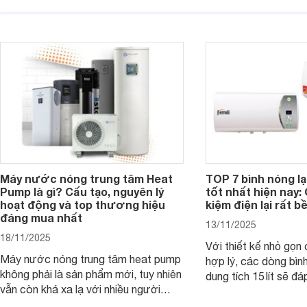
thương hiệu uy tín, sở hữu khả năng
bơm trợ lực dưới đâ
làm nóng nhanh và trang bị an toàn
rất hợp lý chỉ từ kho
cơ bản, đáp ứng tốt nhu cầu sử dụng
đồng.
nước nóng hằng ngày của gia đình.
Máy nước nóng trung tâm Heat
TOP 7 bình nóng l
Pump là gì? Cấu tạo, nguyên lý
tốt nhất hiện nay: 
hoạt động và top thương hiệu
kiệm điện lại rất bề
đáng mua nhất
13/11/2025
18/11/2025
Với thiết kế nhỏ gọn
Máy nước nóng trung tâm heat pump
hợp lý, các dòng bìn
không phải là sản phẩm mới, tuy nhiên
dung tích 15 lít sẽ đ
vẫn còn khá xa lạ với nhiều người
nước nóng của các g
dùng. Đây là một giải pháp tạo nước
viên ít hoặc người s