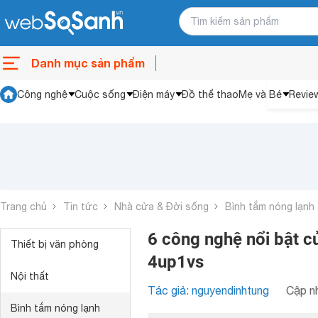
Danh mục sản phẩm
Công nghệ
Cuộc sống
Điện máy
Đồ thể thao
Mẹ và Bé
Revie
Trang chủ
Tin tức
Nhà cửa & Đời sống
Bình tắm nóng lạnh
6 công nghệ nổi bật c
Thiết bị văn phòng
4up1vs
Nội thất
Tác giả: nguyendinhtung
Cập nh
Bình tắm nóng lạnh