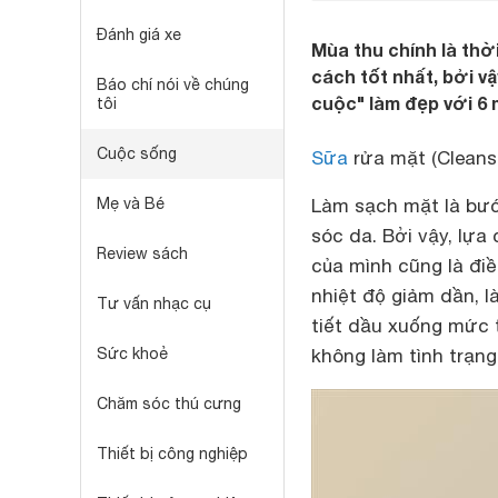
Đánh giá xe
Mùa thu chính là thờ
cách tốt nhất, bởi v
Báo chí nói về chúng
cuộc" làm đẹp với 6 
tôi
Cuộc sống
Sữa
rửa mặt (Cleansi
Mẹ và Bé
Làm sạch mặt là bướ
sóc da. Bởi vậy, lự
Review sách
của mình cũng là điề
nhiệt độ giảm dần, 
Tư vấn nhạc cụ
tiết dầu xuống mức 
Sức khoẻ
không làm tình trạng
Chăm sóc thú cưng
Thiết bị công nghiệp