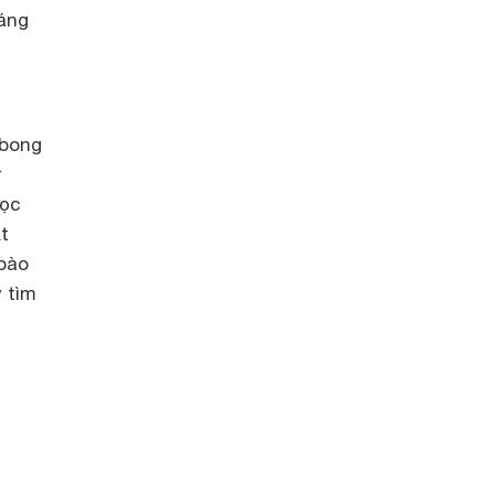
sáng
 bong
ử
học
t
bào
 tìm