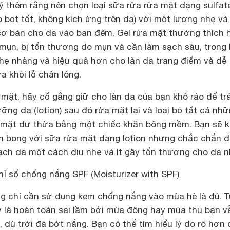
 ý thêm rằng nên chọn loại sữa rửa rửa mặt dạng sulfat
o bọt tốt, không kích ứng trên da) với một lượng nhẹ và
ơ bản cho da vào ban đêm. Gel rửa mặt thường thích 
mụn, bị tổn thương do mụn và cần làm sạch sâu, trong 
hẹ nhàng và hiệu quả hơn cho làn da trang điểm và dễ
a khỏi lỗ chân lông.
 mặt, hãy cố gắng giữ cho làn da của bạn khô ráo để tr
ưỡng da (lotion) sau đó rửa mặt lại và loại bỏ tất cả nh
a mặt dư thừa bằng một chiếc khăn bông mềm. Bạn sẽ 
h bong với sữa rửa mặt dạng lotion nhưng chắc chắn đ
ạch da một cách dịu nhẹ và ít gây tổn thương cho da n
 số chống nắng SPF (Moisturizer with SPF)
ng chỉ cần sử dụng kem chống nắng vào mùa hè là đủ. T
y là hoàn toàn sai lầm bởi mùa đông hay mùa thu bạn v
dù trời đã bớt nắng. Bạn có thể tìm hiểu lý do rõ hơn