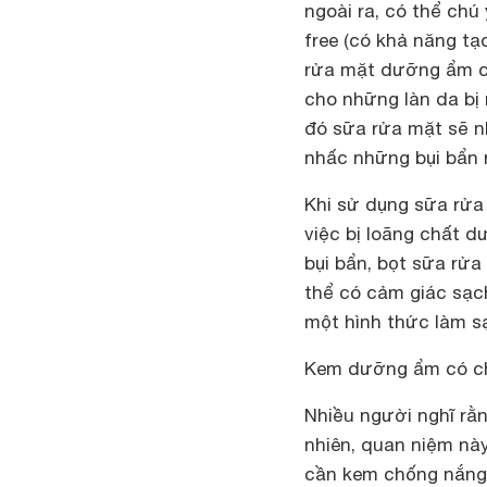
ngoài ra, có thể chú
free (có khả năng tạ
rửa mặt dưỡng ẩm c
cho những làn da bị 
đó sữa rửa mặt sẽ n
nhấc những bụi bẩn r
Khi sử dụng sữa rửa
việc bị loãng chất d
bụi bẩn, bọt sữa rử
thể có cảm giác sạc
một hình thức làm s
Kem dưỡng ẩm có chỉ
Nhiều người nghĩ rằ
nhiên, quan niệm nà
cần kem chống nắng, 