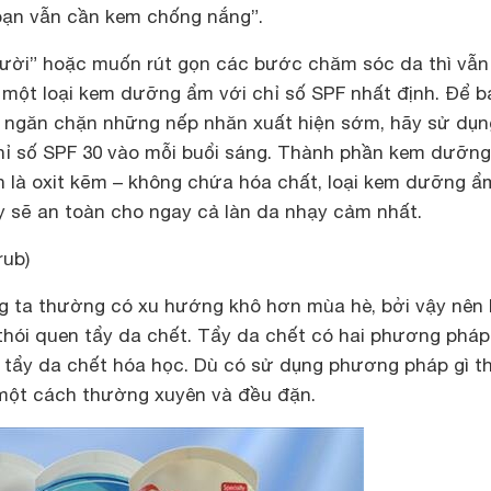
 bạn vẫn cần kem chống nắng”.
“lười” hoặc muốn rút gọn các bước chăm sóc da thì vẫn
n một loại kem dưỡng ẩm với chỉ số SPF nhất định. Để b
 ngăn chặn những nếp nhăn xuất hiện sớm, hãy sử dụng
ỉ số SPF 30 vào mỗi buổi sáng. Thành phần kem dưỡn
h là oxit kẽm – không chứa hóa chất, loại kem dưỡng ẩ
 sẽ an toàn cho ngay cả làn da nhạy cảm nhất.
rub)
g ta thường có xu hướng khô hơn mùa hè, bởi vậy nên
ì thói quen tẩy da chết. Tẩy da chết có hai phương pháp
à tẩy da chết hóa học. Dù có sử dụng phương pháp gì th
 một cách thường xuyên và đều đặn.