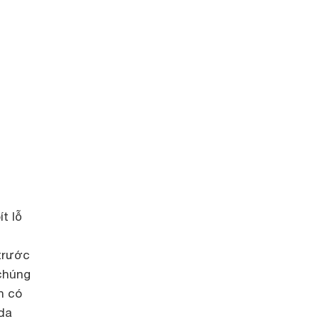
t lỗ
 trước
 chúng
n có
da