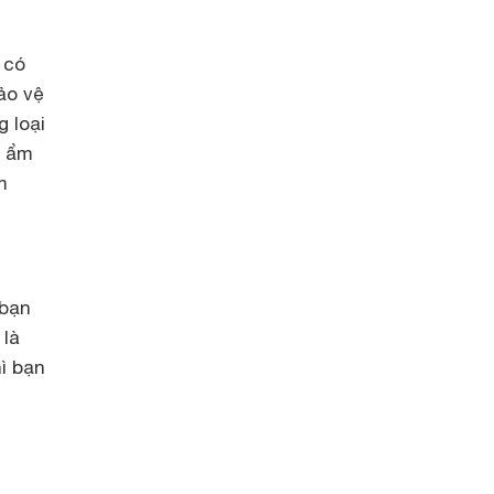
 có
ảo vệ
 loại
g ẩm
m
 bạn
 là
ì bạn