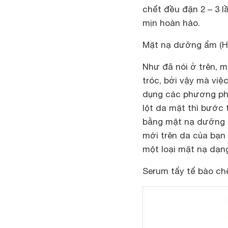
chết đều đặn 2 – 3 l
mịn hoàn hảo.
Mặt nạ dưỡng ẩm (H
Như đã nói ở trên, m
tróc, bởi vậy mà việ
dụng các phương phá
lột da mặt thì bước
bằng mặt nạ dưỡng ẩ
mới trên da của bạn
một loại mặt nạ dạn
Serum tẩy tế bào chế