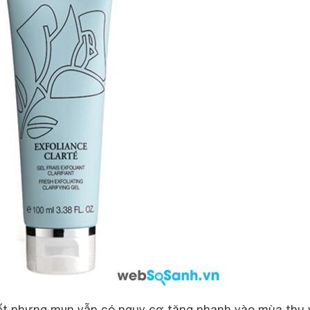
ết nhưng mụn vẫn có nguy cơ tăng nhanh vào mùa thu 