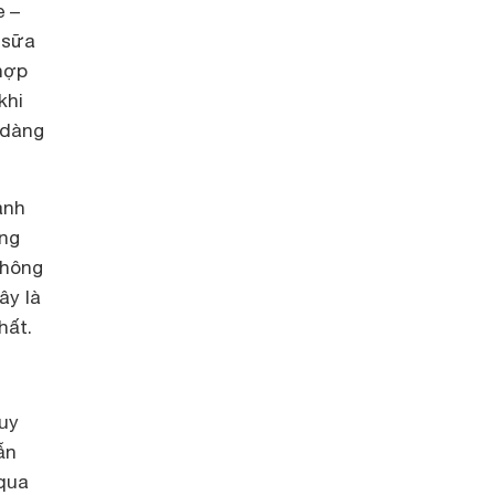
e –
 sữa
hợp
khi
 dàng
ánh
ững
không
ây là
hất.
uy
ẫn
 qua