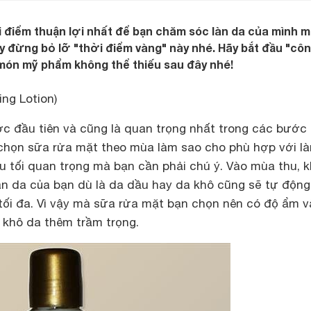
i điểm thuận lợi nhất để bạn chăm sóc làn da của mình 
ậy đừng bỏ lỡ "thời điểm vàng" này nhé. Hãy bắt đầu "cô
món mỹ phẩm không thể thiếu sau đây nhé!
ng Lotion)
c đầu tiên và cũng là quan trọng nhất trong các bướ
a chọn sữa rửa mặt theo mùa làm sao cho phù hợp với l
u tối quan trọng mà bạn cần phải chú ý. Vào mùa thu, k
làn da của bạn dù là da dầu hay da khô cũng sẽ tự độn
tối đa. Vì vậy mà sữa rửa mặt bạn chọn nên có độ ẩm v
 khô da thêm trầm trọng.