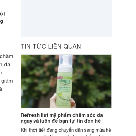
một
ng
TIN TỨC LIÊN QUAN
c chăm
àn da
hi
g giảm
à
Refresh list mỹ phẩm chăm sóc da
ngay và luôn để bạn tự tin đón hè
Khi thời tiết đang chuyển dần sang mùa hè