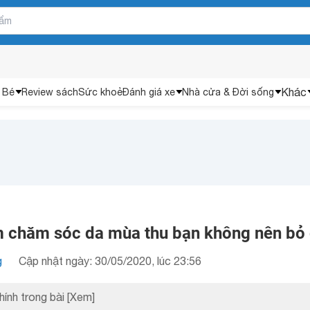
Khác
 Bé
Review sách
Sức khoẻ
Đánh giá xe
Nhà cửa & Đời sống
 chăm sóc da mùa thu bạn không nên bỏ
g
Cập nhật ngày: 30/05/2020, lúc 23:56
hính trong bài
[Xem]