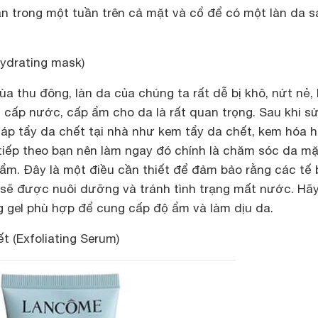
ần trong một tuần trên cả mặt và cổ để có một làn da 
ydrating mask)
ùa thu đông, làn da của chúng ta rất dễ bị khô, nứt nẻ,
c cấp nước, cấp ẩm cho da là rất quan trọng. Sau khi s
p tẩy da chết tại nhà như kem tẩy da chết, kem hóa 
 tiếp theo bạn nên làm ngay đó chính là chăm sóc da mặ
m. Đây là một điều cần thiết để đảm bảo rằng các tế 
 sẽ được nuôi dưỡng và tránh tình trạng mất nước. Hãy
g gel phù hợp để cung cấp độ ẩm và làm dịu da.
t (Exfoliating Serum)