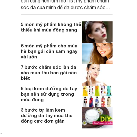
bạn cũng nên làm mới list mỹ phẩm chăm
sóc da của mình để da được chăm sóc
tốt hơn bởi tình trạng của da cũng thay đổi
theo thời tiết và chúng ta nên thực hiện
5 món mỹ phẩm không thể
theo công thức "mùa nào thức nấy".
thiếu khi mùa đông sang
6 món mỹ phẩm cho mùa
hè bạn gái cần sắm ngay
và luôn
7 bước chăm sóc làn da
vào mùa thu bạn gái nên
biết
5 loại kem dưỡng da tay
bạn nên sử dụng trong
mùa đông
3 bước tự làm kem
dưỡng da tay mùa thu
đông cực đơn giản
,