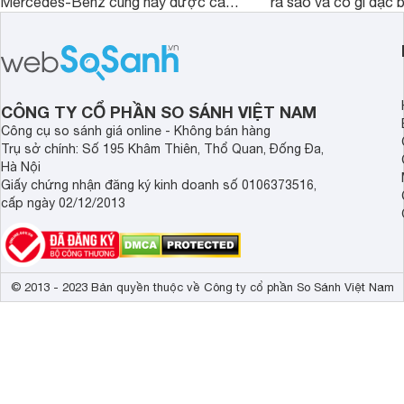
Mercedes-Benz cũng hay được các
ra sao và có gì đặc
đại gia độ thêm, từ đó càng trở nên
ngay bài viết sau c
dũng mãnh.
nhé!
CÔNG TY CỔ PHẦN SO SÁNH VIỆT NAM
Công cụ so sánh giá online - Không bán hàng
Trụ sở chính: Số 195 Khâm Thiên, Thổ Quan, Đống Đa,
Hà Nội
Giấy chứng nhận đăng ký kinh doanh số 0106373516,
cấp ngày 02/12/2013
© 2013 - 2023 Bản quyền thuộc về Công ty cổ phần So Sánh Việt Nam