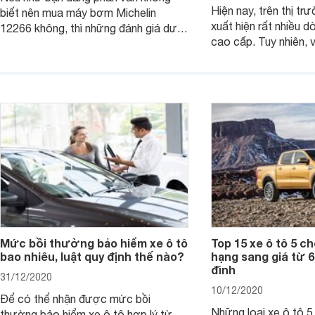
Hiện nay, trên thị tr
biết nên mua máy bơm Michelin
xuất hiện rất nhiều dò
12266 không, thì những đánh giá dưới
cao cấp. Tuy nhiên, 
đây sẽ giúp bạn có được sự lựa chọn
đang băn khoăn khi 
hợp lý nhất cho bản thân.
loại xe ô tô 7 chỗ giá
đáng mua nhất 2019
Websosanh đi tìm câu 
viết dưới đây nhé!
Mức bồi thường bảo hiểm xe ô tô
Top 15 xe ô tô 5 c
bao nhiêu, luật quy định thế nào?
hạng sang giá từ 6
đình
31/12/2020
10/12/2020
Để có thể nhận được mức bồi
Những loại xe ô tô 
thường bảo hiểm xe ô tô hợp lý từ