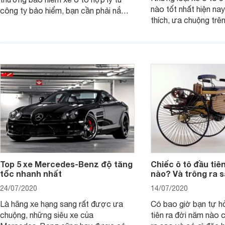
nào tốt nhất hiện na
công ty bảo hiểm, bạn cần phải nắm
thích, ưa chuộng trê
rõ các quy định bồi thường qua bài
theo bài viết sau để
viết dưới đây.
xác nhé.
Top 5 xe Mercedes-Benz độ tăng
Chiếc ô tô đầu tiê
tốc nhanh nhất
nào? Và trông ra 
24/07/2020
14/07/2020
Là hãng xe hạng sang rất được ưa
Có bao giờ bạn tự hỏ
chuộng, những siêu xe của
tiên ra đời năm nào