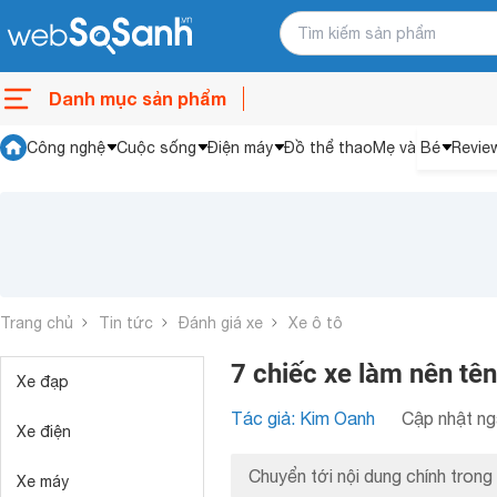
Danh mục sản phẩm
Công nghệ
Cuộc sống
Điện máy
Đồ thể thao
Mẹ và Bé
Revie
Trang chủ
Tin tức
Đánh giá xe
Xe ô tô
7 chiếc xe làm nên tên 
Xe đạp
Tác giả: Kim Oanh
Cập nhật ng
Xe điện
Chuyển tới nội dung chính trong 
Xe máy