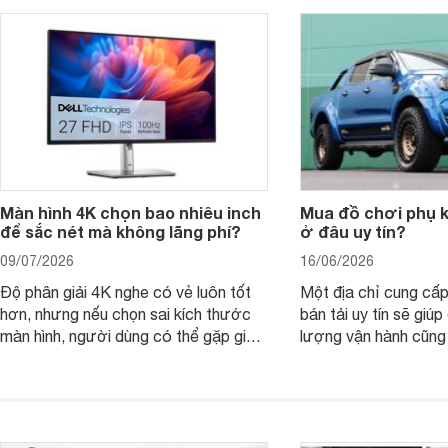
thay vì chỉ so sánh cấu hình trên giấy.
không, dùng được ba
nên nâng cấp.
Màn hình 4K chọn bao nhiêu inch
Mua đồ chơi phụ ki
để sắc nét mà không lãng phí?
ở đâu uy tín?
09/07/2026
16/06/2026
Độ phân giải 4K nghe có vẻ luôn tốt
Một địa chỉ cung cấp
hơn, nhưng nếu chọn sai kích thước
bán tải uy tín sẽ giú
màn hình, người dùng có thể gặp giao
lượng vận hành cũng
diện quá nhỏ, phải phóng to nhiều
của chủ xe khi lên đ
hoặc không tận dụng hết không gian
hai" của mình.
hiển thị. Vậy màn hình 4K nên chọn
bao nhiêu inch là hợp lý?