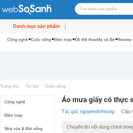
Danh mục sản phẩm
Công nghệ
Cuộc sống
Điện máy
Đồ thể thao
Mẹ và Bé
Review 
Trang chủ
Tin tức
Cuộc sống
Áo mưa giấy có thực sự
Công nghệ
Tác giả: nguyendinhtung
Cập n
Điện máy
Chuyển tới nội dung chính tron
Nhà cửa & Đời sống