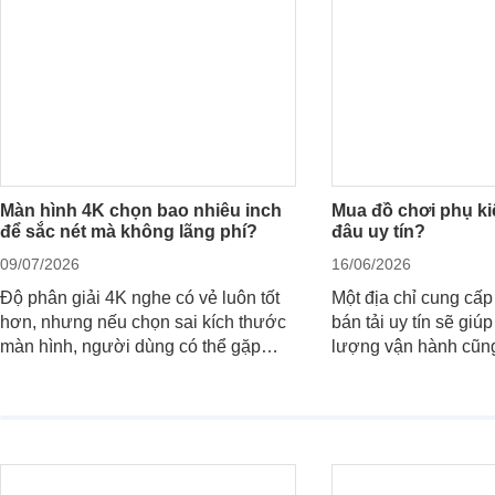
giấy.
khi nào nên nâng cấ
Màn hình 4K chọn bao nhiêu inch
Mua đồ chơi phụ kiệ
để sắc nét mà không lãng phí?
đâu uy tín?
09/07/2026
16/06/2026
Độ phân giải 4K nghe có vẻ luôn tốt
Một địa chỉ cung cấp
hơn, nhưng nếu chọn sai kích thước
bán tải uy tín sẽ giú
màn hình, người dùng có thể gặp
lượng vận hành cũn
giao diện quá nhỏ, phải phóng to
của chủ xe khi lên đ
nhiều hoặc không tận dụng hết không
hai" của mình.
gian hiển thị. Vậy màn hình 4K nên
chọn bao nhiêu inch là hợp lý?