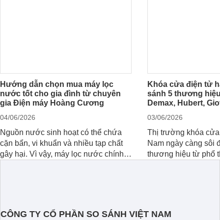
Hướng dẫn chọn mua máy lọc
Khóa cửa điện tử h
nước tốt cho gia đình từ chuyên
sánh 5 thương hiệu
gia Điện máy Hoàng Cương
Demax, Hubert, Gio
04/06/2026
03/06/2026
Nguồn nước sinh hoạt có thể chứa
Thị trường khóa cửa 
cặn bẩn, vi khuẩn và nhiều tạp chất
Nam ngày càng sôi đ
gây hại. Vì vậy, máy lọc nước chính
thương hiệu từ phổ 
hãng là giải pháp hiệu quả giúp bảo
cấp. Nếu bạn đang 
vệ sức khỏe và đảm bảo nguồn nước
cửa điện tử hãng nào 
sạch cho cả gia đình.
sẽ so sánh 5 thươn
tâm nhiều hiện nay: 
Demax, Hubert và Gi
CÔNG TY CỔ PHẦN SO SÁNH VIỆT NAM