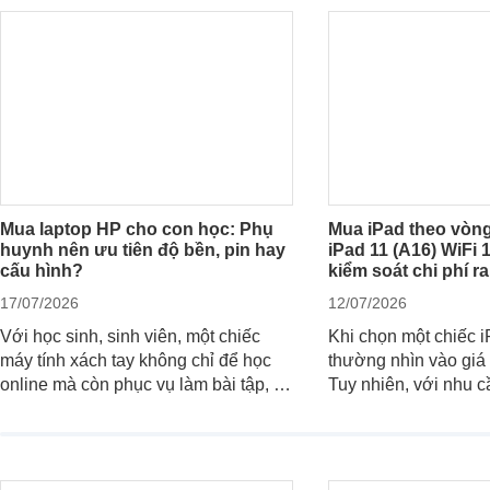
Mua laptop HP cho con học: Phụ
Mua iPad theo vòng
huynh nên ưu tiên độ bền, pin hay
iPad 11 (A16) WiFi
cấu hình?
kiểm soát chi phí r
17/07/2026
12/07/2026
Với học sinh, sinh viên, một chiếc
Khi chọn một chiếc 
máy tính xách tay không chỉ để học
thường nhìn vào giá 
online mà còn phục vụ làm bài tập, tra
Tuy nhiên, với nhu c
cứu, thuyết trình và giải trí nhẹ. Khi
việc nhẹ và giải trí t
chọn laptop HP cho con, phụ huynh
quan trọng hơn là tổ
nên nhìn theo nhu cầu sử dụng nhiều
hữu: mua bản nào, c
năm thay vì chỉ so sánh cấu hình trên
ngay không, dùng đư